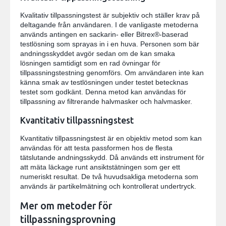
Kvalitativ tillpassningstest är subjektiv och ställer krav på
deltagande från användaren. I de vanligaste metoderna
används antingen en sackarin- eller Bitrex®-baserad
testlösning som sprayas in i en huva. Personen som bär
andningsskyddet avgör sedan om de kan smaka
lösningen samtidigt som en rad övningar för
tillpassningstestning genomförs. Om användaren inte kan
känna smak av testlösningen under testet betecknas
testet som godkänt. Denna metod kan användas för
tillpassning av filtrerande halvmasker och halvmasker.
Kvantitativ tillpassningstest
Kvantitativ tillpassningstest är en objektiv metod som kan
användas för att testa passformen hos de flesta
tätslutande andningsskydd. Då används ett instrument för
att mäta läckage runt ansiktstätningen som ger ett
numeriskt resultat. De två huvudsakliga metoderna som
används är partikelmätning och kontrollerat undertryck.
Mer om metoder för
tillpassningsprovning