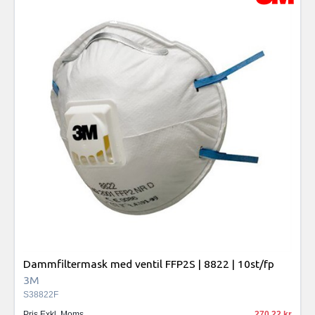
Dammfiltermask med ventil FFP2S | 8822 | 10st/fp
3M
S38822F
Pris Exkl. Moms
270.22