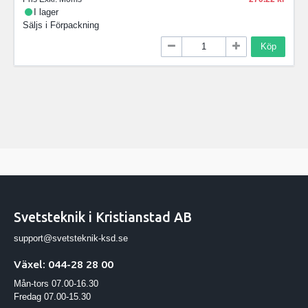
I lager
Säljs i
Förpackning
Köp
Svetsteknik i Kristianstad AB
support@svetsteknik-ksd.se
Växel: 044-28 28 00
Mån-tors 07.00-16.30
Fredag 07.00-15.30