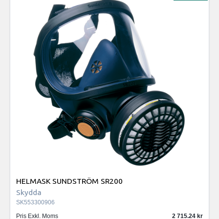
HELMASK SUNDSTRÖM SR200
Skydda
SK553300906
Pris Exkl. Moms
2 715.24