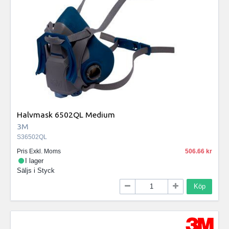
Halvmask 6502QL Medium
3M
S36502QL
Pris Exkl. Moms
506.66
I lager
Säljs i
Styck
Köp