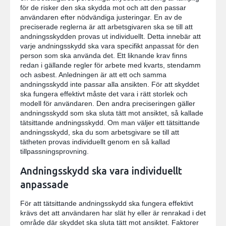
för de risker den ska skydda mot och att den passar
användaren efter nödvändiga justeringar. En av de
preciserade reglerna är att arbetsgivaren ska se till att
andningsskydden provas ut individuellt. Detta innebär att
varje andningsskydd ska vara specifikt anpassat för den
person som ska använda det. Ett liknande krav finns
redan i gällande regler för arbete med kvarts, stendamm
och asbest. Anledningen är att ett och samma
andningsskydd inte passar alla ansikten. För att skyddet
ska fungera effektivt måste det vara i rätt storlek och
modell för användaren. Den andra preciseringen gäller
andningsskydd som ska sluta tätt mot ansiktet, så kallade
tätsittande andningsskydd. Om man väljer ett tätsittande
andningsskydd, ska du som arbetsgivare se till att
tätheten provas individuellt genom en så kallad
tillpassningsprovning.
Andningsskydd ska vara individuellt
anpassade
För att tätsittande andningsskydd ska fungera effektivt
krävs det att användaren har slät hy eller är renrakad i det
område där skyddet ska sluta tätt mot ansiktet. Faktorer