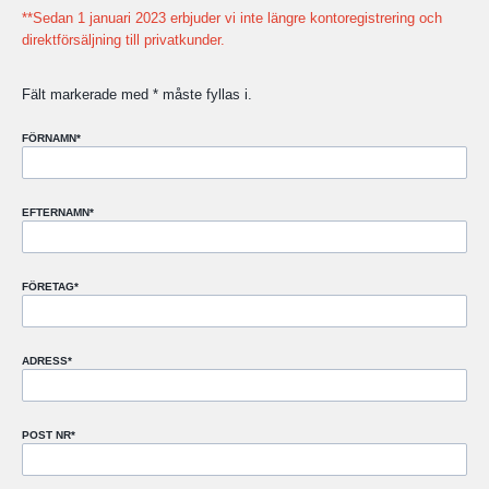
**Sedan 1 januari 2023 erbjuder vi inte längre kontoregistrering och
direktförsäljning till privatkunder.
Fält markerade med * måste fyllas i.
FÖRNAMN
*
EFTERNAMN
*
FÖRETAG
*
ADRESS
*
POST NR
*