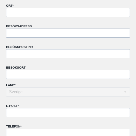
ORT
*
BESÖKSADRESS
BESÖKSPOST NR
BESÖKSORT
LAND
*
E-POST
*
TELEFON
*