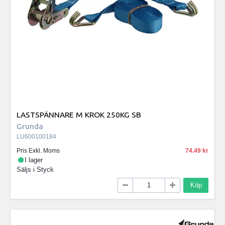
LASTSPÄNNARE M KROK 250KG SB
Grunda
LU600100184
Pris Exkl. Moms
74.49
I lager
Säljs i
Styck
Köp