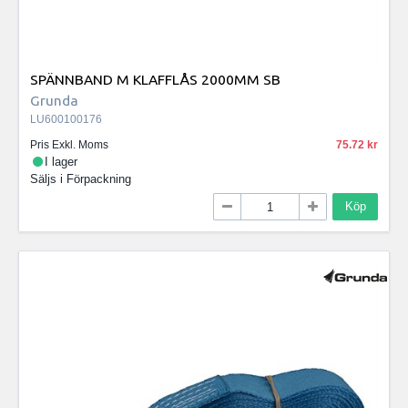
SPÄNNBAND M KLAFFLÅS 2000MM SB
Grunda
LU600100176
Pris Exkl. Moms
75.72
I lager
Säljs i
Förpackning
Köp