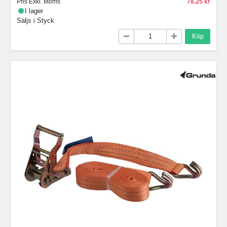
Pris Exkl. Moms
78.25
I lager
Säljs i
Styck
Köp