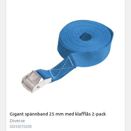
Gigant spännband 25 mm med klafflås 2-pack
Diverse
GI243070208