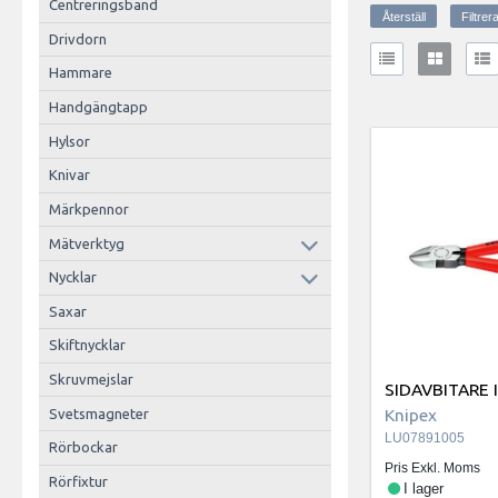
Centreringsband
Drivdorn
Hammare
Handgängtapp
Hylsor
Knivar
Märkpennor
Mätverktyg
Nycklar
Saxar
Skiftnycklar
Skruvmejslar
SIDAVBITARE 
Knipex
Svetsmagneter
LU07891005
Rörbockar
Pris Exkl. Moms
Rörfixtur
I lager