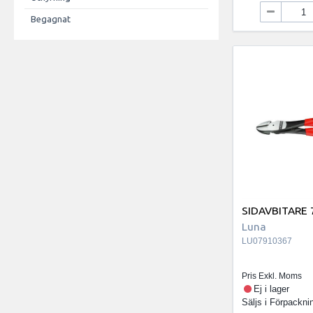
Begagnat
SIDAVBITARE 
Luna
LU07910367
Pris Exkl. Moms
Ej i lager
Säljs i
Förpackni