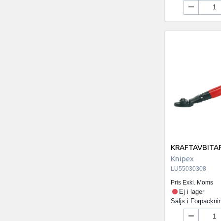
KRAFTAVBITA
Knipex
LU55030308
Pris Exkl. Moms
Ej i lager
Säljs i
Förpackni