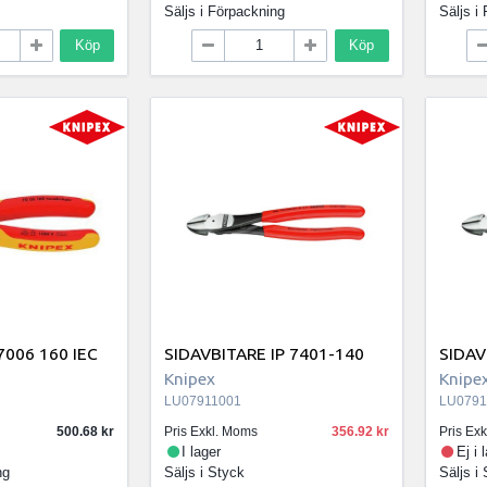
Säljs i
Förpackning
Säljs i
Köp
Köp
7006 160 IEC
SIDAVBITARE IP 7401-140
SIDAV
Knipex
Knipe
LU07911001
LU0791
500.68
Pris Exkl. Moms
356.92
Pris Ex
I lager
Ej i 
ng
Säljs i
Styck
Säljs i