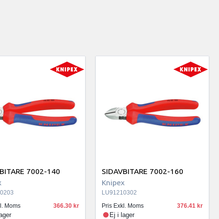
BITARE 7002-140
SIDAVBITARE 7002-160
x
Knipex
0203
LU91210302
kl. Moms
366.30
Pris Exkl. Moms
376.41
lager
Ej i lager