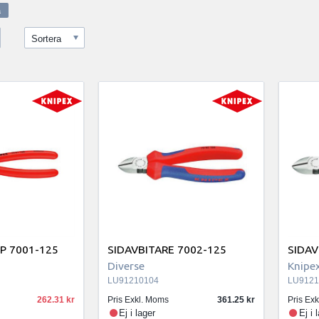
Sortera
IP 7001-125
SIDAVBITARE 7002-125
SIDAV
Diverse
Knipe
LU91210104
LU9121
262.31
Pris Exkl. Moms
361.25
Pris Ex
Ej i lager
Ej i 