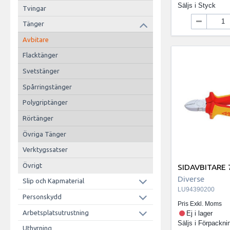
Säljs i
Styck
Tvingar
Tänger
Avbitare
Flacktänger
Svetstänger
Spårringstänger
Polygriptänger
Rörtänger
Övriga Tänger
Verktygssatser
Övrigt
SIDAVBITARE 
Diverse
Slip och Kapmaterial
LU94390200
Personskydd
Pris Exkl. Moms
Arbetsplatsutrustning
Ej i lager
Säljs i
Förpackni
Uthyrning