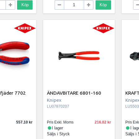
Köp
Köp
 fjäder 7702
ÄNDAVBITARE 6801-160
KRAFT
Knipex
Knipe
LU07870207
LU5503
557.10
Pris Exkl. Moms
216.02
Pris Ex
I lager
I lag
Säljs i
Styck
Säljs i