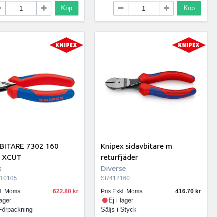
Köp
Köp
BITARE 7302 160
Knipex sidavbitare m
 XCUT
returfjäder
x
Diverse
10105
SI7412160
kl. Moms
622.80
Pris Exkl. Moms
416.70
lager
Ej i lager
Förpackning
Säljs i
Styck