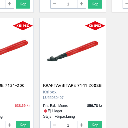
Köp
Köp
RE 7131-200
KRAFTAVBITARE 7141 200SB
Knipex
LU55030407
638.69
Pris Exkl. Moms
859.78
Ej i lager
ng
Säljs i
Förpackning
Köp
Köp