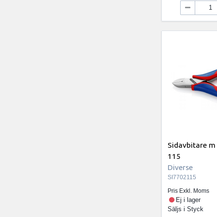
Sidavbitare m
115
Diverse
SI7702115
Pris Exkl. Moms
Ej i lager
Säljs i
Styck