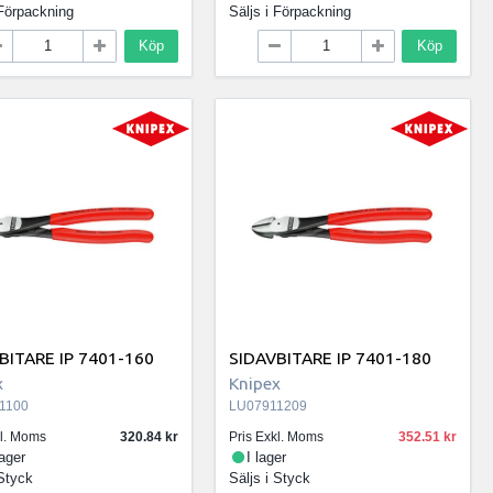
Förpackning
Säljs i
Förpackning
Köp
Köp
BITARE IP 7401-160
SIDAVBITARE IP 7401-180
x
Knipex
1100
LU07911209
kl. Moms
320.84
Pris Exkl. Moms
352.51
lager
I lager
Styck
Säljs i
Styck