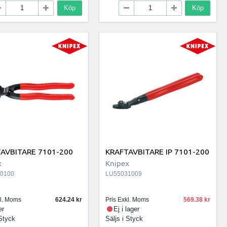
Köp
Köp
AVBITARE 7101-200
KRAFTAVBITARE IP 7101-200
x
Knipex
0100
LU55031009
kl. Moms
624.24
Pris Exkl. Moms
569.38
er
Ej i lager
Styck
Säljs i
Styck