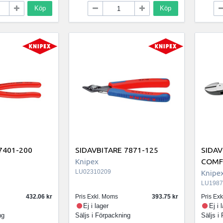
Köp
Köp
7401-200
SIDAVBITARE 7871-125
SIDAV
Knipex
COMF
LU02310209
Knipe
LU1987
432.06
Pris Exkl. Moms
393.75
Pris Ex
Ej i lager
Ej i 
ng
Säljs i
Förpackning
Säljs i