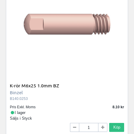
K-rör M6x25 1.0mm BZ
Binzel
B140.0253
Pris Exkl. Moms
8.10
I lager
Säljs i
Styck
Köp