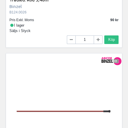
Binzel
B124.0026
Pris Exkl. Moms
90
I lager
Säljs i
Styck
Köp