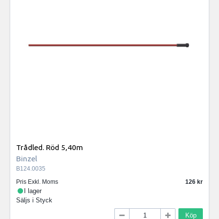
Trådled. Röd 5,40m
Binzel
B124.0035
Pris Exkl. Moms
126
I lager
Säljs i
Styck
Köp