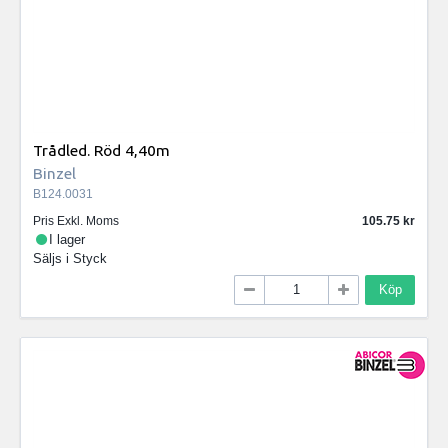
Trådled. Röd 4,40m
Binzel
B124.0031
Pris Exkl. Moms
105.75
I lager
Säljs i
Styck
Köp