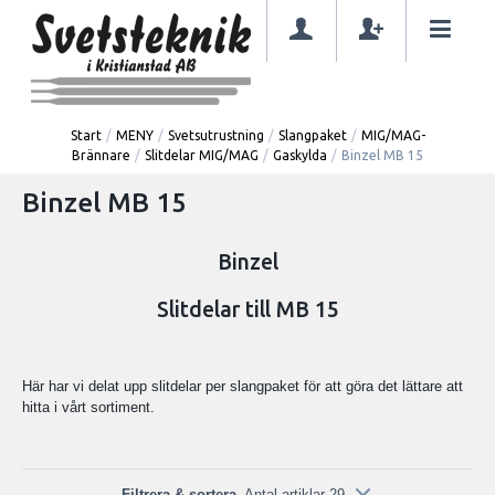
Start
/
MENY
/
Svetsutrustning
/
Slangpaket
/
MIG/MAG-
Brännare
/
Slitdelar MIG/MAG
/
Gaskylda
/
Binzel MB 15
Binzel MB 15
Binzel
Slitdelar till MB 15
Här har vi delat upp slitdelar per slangpaket för att göra det lättare att
hitta i vårt sortiment.
Filtrera & sortera
Antal artiklar 29