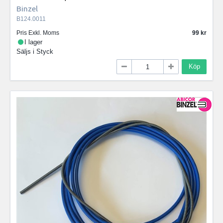
Binzel
B124.0011
Pris Exkl. Moms
99
I lager
Säljs i
Styck
Köp