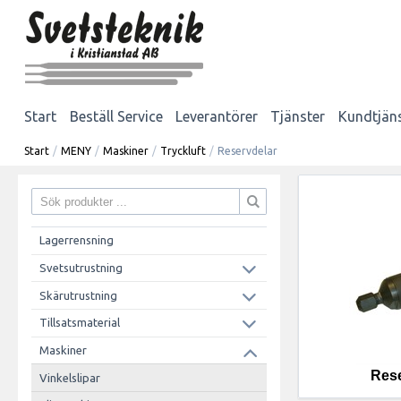
Start
Beställ Service
Leverantörer
Tjänster
Kundtjän
Start
/
MENY
/
Maskiner
/
Tryckluft
/
Reservdelar
Lagerrensning
Svetsutrustning
Skärutrustning
Tillsatsmaterial
Maskiner
Rese
Vinkelslipar