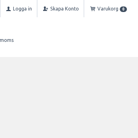
Logga in
Skapa Konto
Varukorg
0
n moms