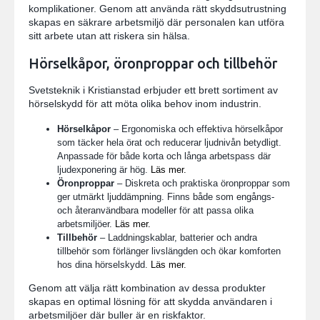
komplikationer. Genom att använda rätt skyddsutrustning
skapas en säkrare arbetsmiljö där personalen kan utföra
sitt arbete utan att riskera sin hälsa.
Hörselkåpor, öronproppar och tillbehör
Svetsteknik i Kristianstad erbjuder ett brett sortiment av
hörselskydd för att möta olika behov inom industrin.
Hörselkåpor
– Ergonomiska och effektiva hörselkåpor
som täcker hela örat och reducerar ljudnivån betydligt.
Anpassade för både korta och långa arbetspass där
ljudexponering är hög.
Läs mer.
Öronproppar
– Diskreta och praktiska öronproppar som
ger utmärkt ljuddämpning. Finns både som engångs-
och återanvändbara modeller för att passa olika
arbetsmiljöer.
Läs mer.
Tillbehör
– Laddningskablar, batterier och andra
tillbehör som förlänger livslängden och ökar komforten
hos dina hörselskydd.
Läs mer.
Genom att välja rätt kombination av dessa produkter
skapas en optimal lösning för att skydda användaren i
arbetsmiljöer där buller är en riskfaktor.