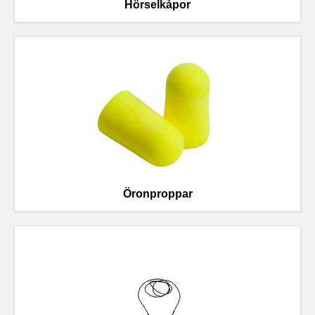
Hörselkåpor
Öronproppar