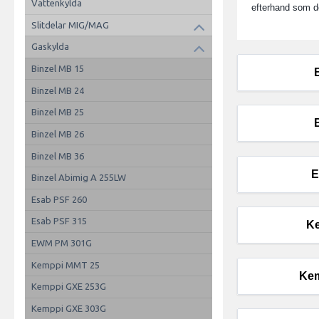
Vattenkylda
efterhand som de
Slitdelar MIG/MAG
Gaskylda
Binzel MB 15
Binzel MB 24
Binzel MB 25
Binzel MB 26
Binzel MB 36
E
Binzel Abimig A 255LW
Esab PSF 260
Esab PSF 315
K
EWM PM 301G
Kemppi MMT 25
Ke
Kemppi GXE 253G
Kemppi GXE 303G