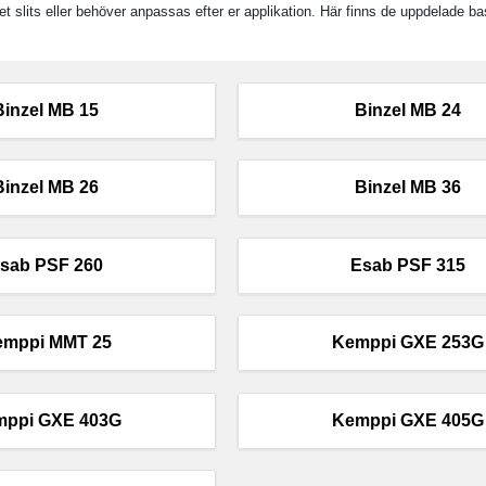
t slits eller behöver anpassas efter er applikation. Här finns de uppdelade ba
Binzel MB 15
Binzel MB 24
Binzel MB 26
Binzel MB 36
sab PSF 260
Esab PSF 315
emppi MMT 25
Kemppi GXE 253G
mppi GXE 403G
Kemppi GXE 405G