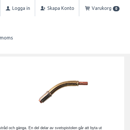
Logga in
Skapa Konto
Varukorg
0
n moms
stråd och gänga. En del delar av svetspistolen går att byta ut