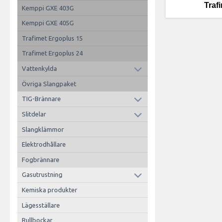
Traf
Kemppi GXE 403G
Kemppi GXE 405G
Trafimet Ergoplus 15
Trafimet Ergoplus 24
Vattenkylda
Övriga Slangpaket
TIG-Brännare
Slitdelar
Slangklämmor
Elektrodhållare
Fogbrännare
Gasutrustning
Kemiska produkter
Lägesställare
Rullbockar