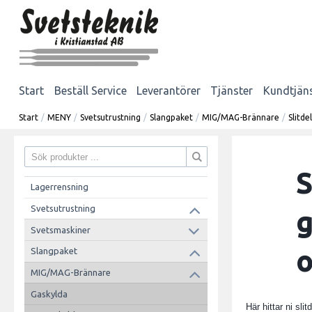
Start
Beställ Service
Leverantörer
Tjänster
Kundtjän
Start
/
MENY
/
Svetsutrustning
/
Slangpaket
/
MIG/MAG-Brännare
/
Slitd
S
Lagerrensning
Svetsutrustning
g
Svetsmaskiner
o
Slangpaket
MIG/MAG-Brännare
Gaskylda
Här hittar ni sl