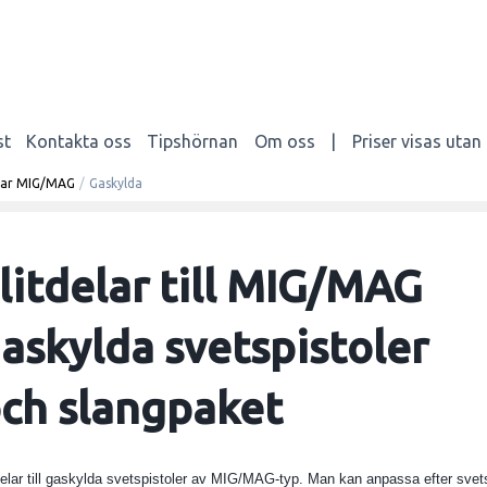
st
Kontakta oss
Tipshörnan
Om oss
|
Priser visas uta
elar MIG/MAG
/
Gaskylda
litdelar till MIG/MAG
askylda svetspistoler
ch slangpaket
itdelar till gaskylda svetspistoler av MIG/MAG-typ. Man kan anpassa efter svet