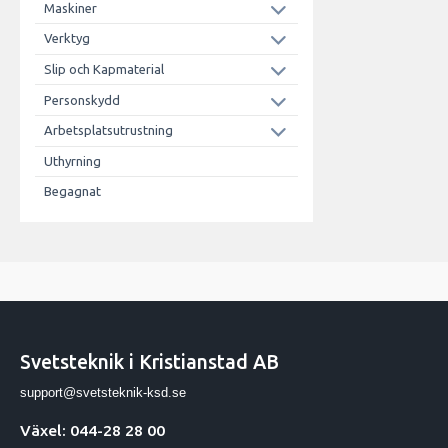
Maskiner
Verktyg
Slip och Kapmaterial
Personskydd
Arbetsplatsutrustning
Uthyrning
Begagnat
Svetsteknik i Kristianstad AB
support@svetsteknik-ksd.se
Växel: 044-28 28 00