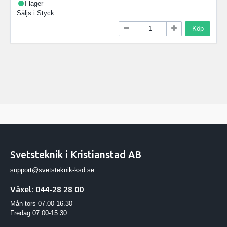
I lager
Säljs i
Styck
Köp
Svetsteknik i Kristianstad AB
support@svetsteknik-ksd.se
Växel: 044-28 28 00
Mån-tors 07.00-16.30
Fredag 07.00-15.30