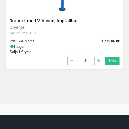
Rörbock med V-huvud, hopfällbar
Diverse
SVT32-RSV-TED
Pris Exkl. Moms
1 735.06
I lager
Säljs i
Styck
Köp