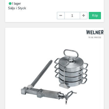
I lager
Säljs i
Styck
Köp