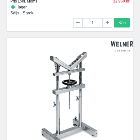
Pris Exkl. Moms
12 960
I lager
Säljs i
Styck
Köp