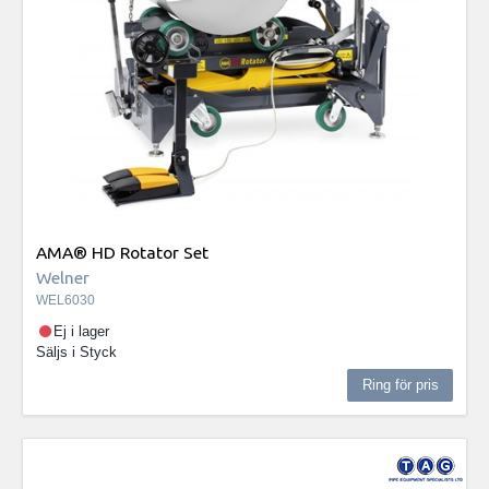
AMA® HD Rotator Set
Welner
WEL6030
Ej i lager
Säljs i
Styck
Ring för pris