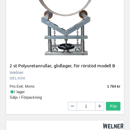
2 st Polyuretanrullar, glidlager, för rörstöd modell B
Welner
WEL4008
Pris Exkl. Moms
1 764
I lager
Säljs i
Förpackning
Köp