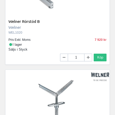
Welner Rörstöd B
Welner
WEL1020
Pris Exkl. Moms
7 920
I lager
Säljs i
Styck
Köp