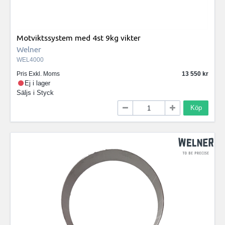
Motviktssystem med 4st 9kg vikter
Welner
WEL4000
Pris Exkl. Moms
13 550
Ej i lager
Säljs i
Styck
Köp