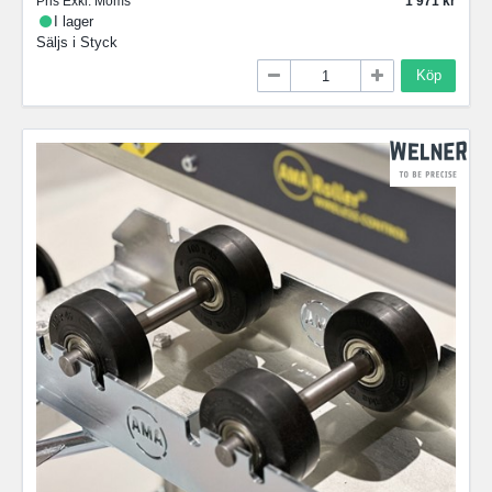
Pris Exkl. Moms
1 971
I lager
Säljs i
Styck
Köp