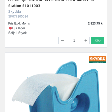
Station 51011003
Skydda
SK077105014
Pris Exkl. Moms
2 823.75
Ej i lager
Säljs i
Styck
Köp