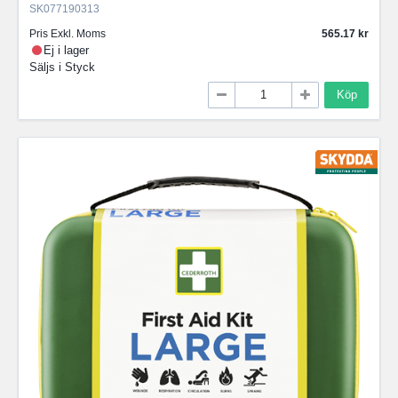
SK077190313
Pris Exkl. Moms
565.17
Ej i lager
Säljs i
Styck
Köp