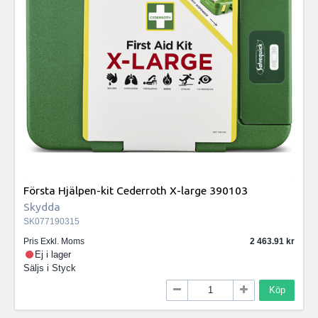
Första Hjälpen-kit Cederroth X-large 390103
Skydda
SK077190315
Pris Exkl. Moms
2 463.91
Ej i lager
Säljs i
Styck
Köp