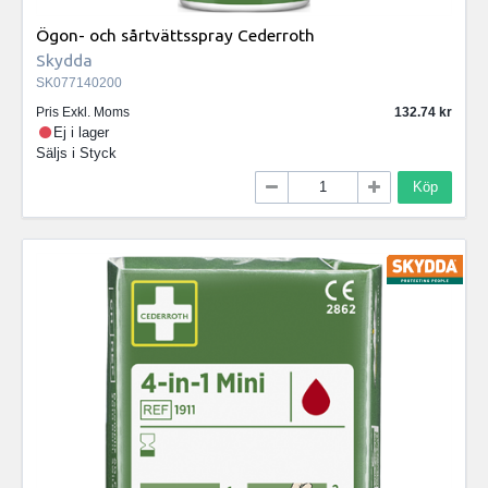
Ögon- och sårtvättsspray Cederroth
Skydda
SK077140200
Pris Exkl. Moms
132.74
Ej i lager
Säljs i
Styck
Köp