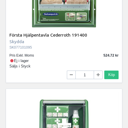
Första Hjälpentavla Cederroth 191400
Skydda
SK077101095
Pris Exkl. Moms
524.72
Ej i lager
Säljs i
Styck
Köp