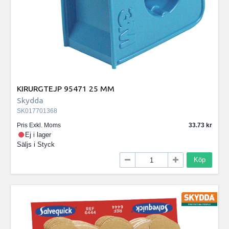
KIRURGTEJP 95471 25 MM
Skydda
SK017701368
Pris Exkl. Moms
33.73
Ej i lager
Säljs i
Styck
Köp