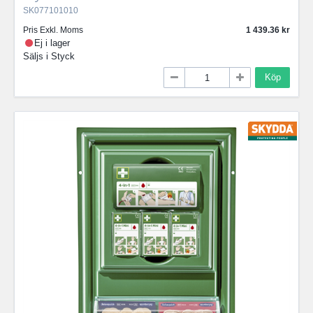
SK077101010
Pris Exkl. Moms
1 439.36
Ej i lager
Säljs i
Styck
Köp