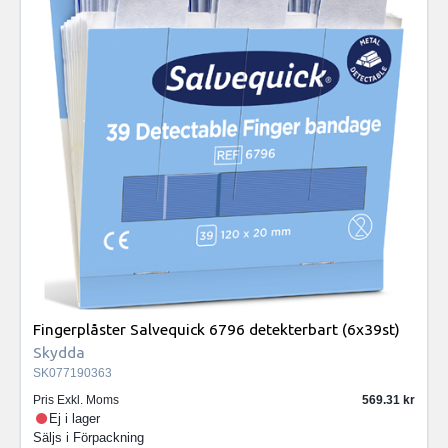
Fingerplåster Salvequick 6796 detekterbart (6x39st)
Skydda
SK077190363
Pris Exkl. Moms
569.31
Ej i lager
Säljs i
Förpackning