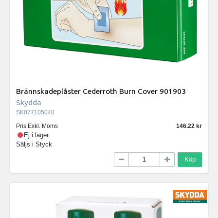
Brännskadeplåster Cederroth Burn Cover 901903
Skydda
SK077105040
Pris Exkl. Moms
146.22
Ej i lager
Säljs i
Styck
Köp