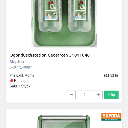
Ögonduschstation Cederroth 51011040
Skydda
SK077140097
Pris Exkl. Moms
911.52
Ej i lager
Säljs i
Styck
Köp