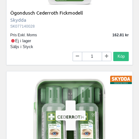
Ögondusch Cederroth Fickmodell
Skydda
SK077140028
Pris Exkl. Moms
162.81
Ej i lager
Säljs i
Styck
Köp