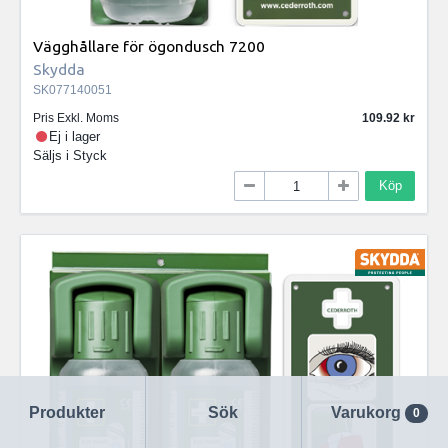
Vägghållare för ögondusch 7200
Skydda
SK077140051
Pris Exkl. Moms
109.92
Ej i lager
Säljs i
Styck
Köp
Produkter
Sök
Varukorg
0