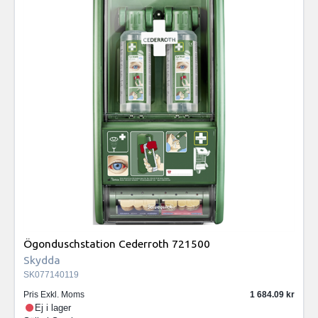
Ögonduschstation Cederroth 721500
Skydda
SK077140119
Pris Exkl. Moms
1 684.09
Ej i lager