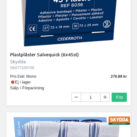
Plastplåster Salvequick (6x45st)
Skydda
SK077100758
Pris Exkl. Moms
276.88
Ej i lager
Säljs i
Förpackning
Köp