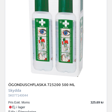
ÖGONDUSCHFLASKA 725200 500 ML
Skydda
SK077140044
Pris Exkl. Moms
325.69
Ej i lager
Säljs i
Förpackning