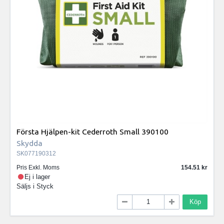
Första Hjälpen-kit Cederroth Small 390100
Skydda
SK077190312
Pris Exkl. Moms
154.51
Ej i lager
Säljs i
Styck
Köp