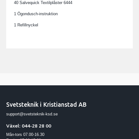
40 Salvequick Textilplåster 6444
1 Ögondusch-instruktion
1 Refillnyckel
Svetsteknik i Kristianstad AB
support@svetsteknik-ksd.se
Växel: 044-28 28 00
Mån-tors 07.00-16.30