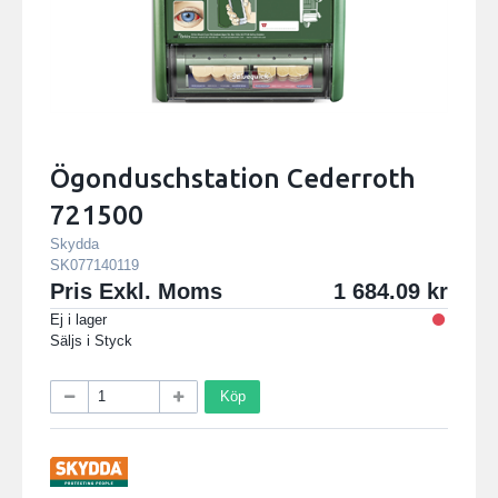
Ögonduschstation Cederroth
721500
Skydda
SK077140119
Pris Exkl. Moms
1 684.09
Ej i lager
Säljs i
Styck
Köp