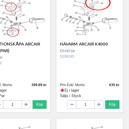
TIONSKÅPA ARCAIR
HÄVARM ARCAIR K4000
(PAR)
Diverse
se
S100245
2
kl. Moms
399.89
Pris Exkl. Moms
635
lager
Ej i lager
Par
Säljs i
Styck
Köp
Köp