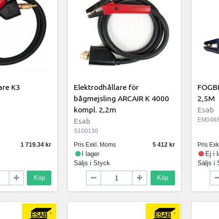
are K3
Elektrodhållare för
FOGBR
bågmejsling ARCAIR K 4000
2,5M
kompl. 2,2m
Esab
Esab
EM0468
S100130
1 719.34
Pris Exkl. Moms
5 412
Pris Ex
I lager
Ej i 
Säljs i
Styck
Säljs i
Köp
Köp