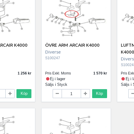
RCAIR K4000
ÖVRE ARM ARCAIR K4000
LUFT
Diverse
K400
S100247
Diver
S10024
1 256
Pris Exkl. Moms
1 570
Pris Ex
Ej i lager
Ej i 
Säljs i
Styck
Säljs i
Köp
Köp