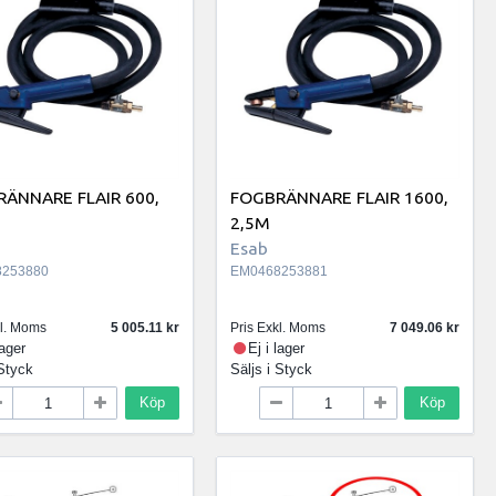
ÄNNARE FLAIR 600,
FOGBRÄNNARE FLAIR 1600,
2,5M
Esab
253880
EM0468253881
kl. Moms
5 005.11
Pris Exkl. Moms
7 049.06
lager
Ej i lager
Styck
Säljs i
Styck
Köp
Köp