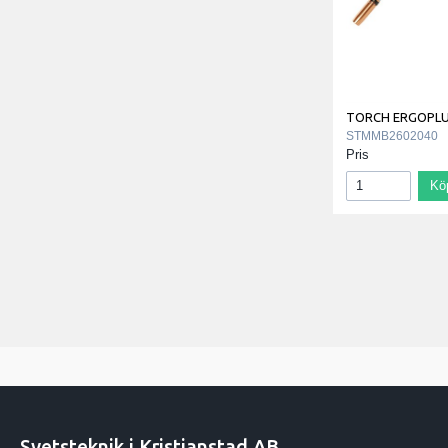
TORCH ERGOPLU
STMMB2602040
Pris
Kö
Svetsteknik i Kristianstad AB