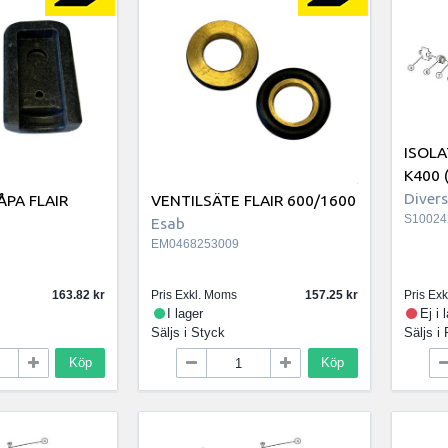
ISOLA
K400 
Diver
ÅPA FLAIR
VENTILSÄTE FLAIR 600/1600
S10024
Esab
EM0468253009
163.82
Pris Exkl. Moms
157.25
Pris Ex
I lager
Ej i 
Säljs i
Styck
Säljs i
Köp
Köp