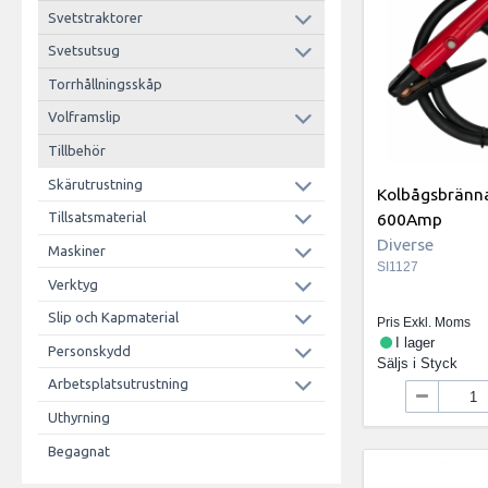
Svetstraktorer
Svetsutsug
Torrhållningsskåp
Volframslip
Tillbehör
Skärutrustning
Kolbågsbränn
600Amp
Tillsatsmaterial
Diverse
Maskiner
SI1127
Verktyg
Slip och Kapmaterial
Pris Exkl. Moms
I lager
Personskydd
Säljs i
Styck
Arbetsplatsutrustning
Uthyrning
Begagnat