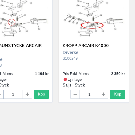
MUNSTYCKE ARCAIR
KROPP ARCAIR K4000
0
Diverse
se
S100249
8
kl. Moms
1 194
Pris Exkl. Moms
2 350
lager
Ej i lager
Styck
Säljs i
Styck
Köp
Köp