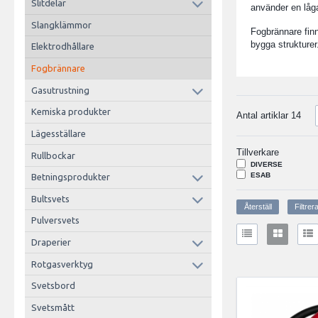
Slitdelar
använder en låg
Slangklämmor
Fogbrännare finn
bygga strukturer
Elektrodhållare
Fogbrännare
Gasutrustning
Kemiska produkter
Antal artiklar
14
Lägesställare
Tillverkare
Rullbockar
DIVERSE
ESAB
Betningsprodukter
Bultsvets
Pulversvets
Draperier
Rotgasverktyg
Svetsbord
Svetsmått