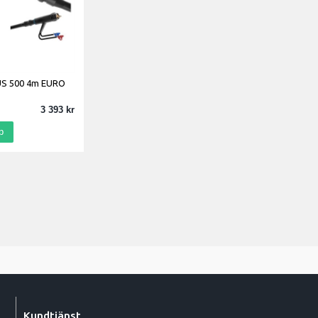
S 500 4m EURO
3 393
p
Kundtjänst