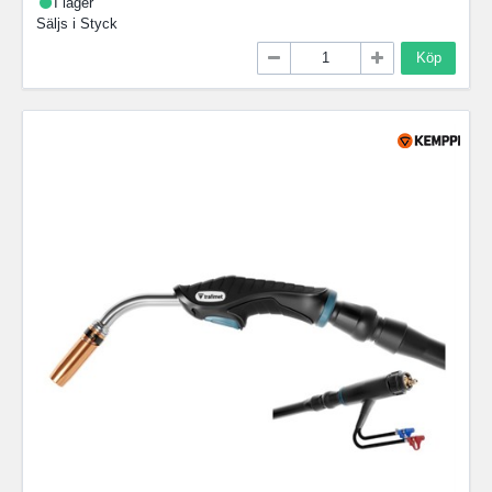
I lager
Säljs i
Styck
Köp