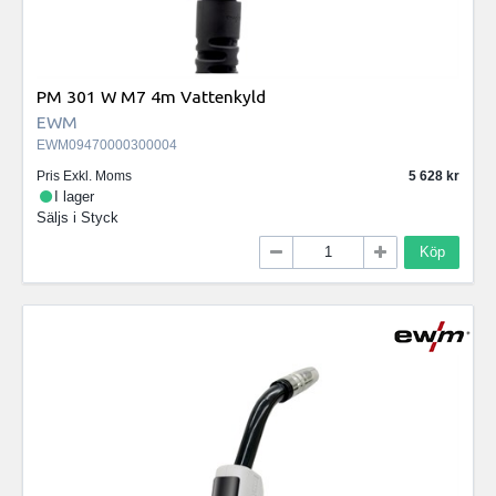
PM 301 W M7 4m Vattenkyld
EWM
EWM09470000300004
Pris Exkl. Moms
5 628
I lager
Säljs i
Styck
Köp