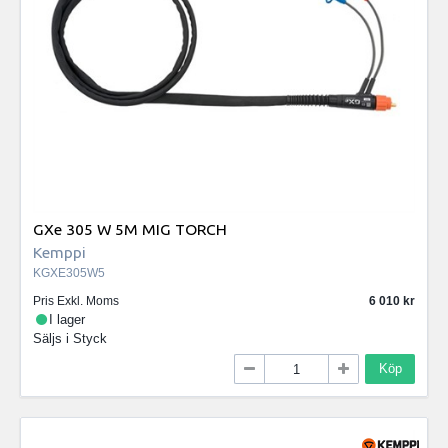
GXe 305 W 5M MIG TORCH
Kemppi
KGXE305W5
Pris Exkl. Moms
6 010
I lager
Säljs i
Styck
Köp