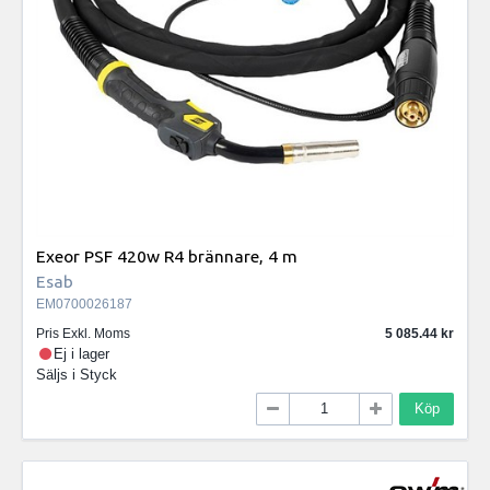
Exeor PSF 420w R4 brännare, 4 m
Esab
EM0700026187
Pris Exkl. Moms
5 085.44
Ej i lager
Säljs i
Styck
Köp