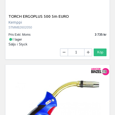
TORCH ERGOPLUS 500 5m EURO
Kemppi
STMMB2602050
Pris Exkl. Moms
3 735
I lager
Säljs i
Styck
Köp