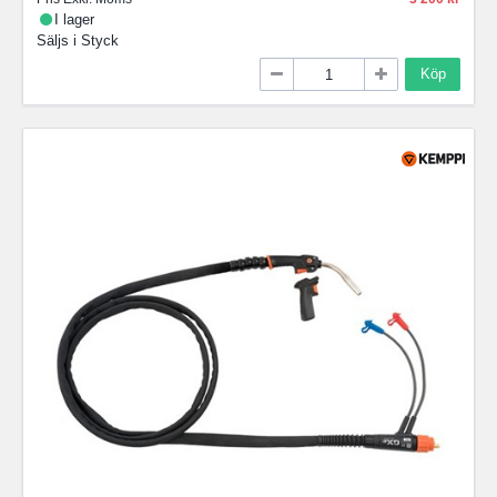
I lager
Säljs i
Styck
Köp