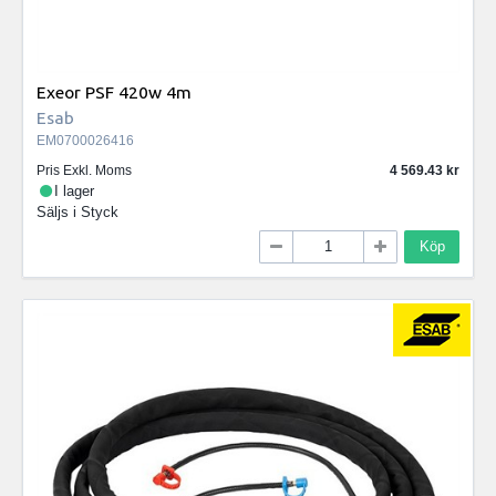
Exeor PSF 420w 4m
Esab
EM0700026416
Pris Exkl. Moms
4 569.43
I lager
Säljs i
Styck
Köp