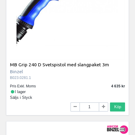
MB Grip 240 D Svetspistol med slangpaket 3m
Binzel
B023.0281.1
Pris Exkl. Moms
4 635
I lager
Säljs i
Styck
Köp