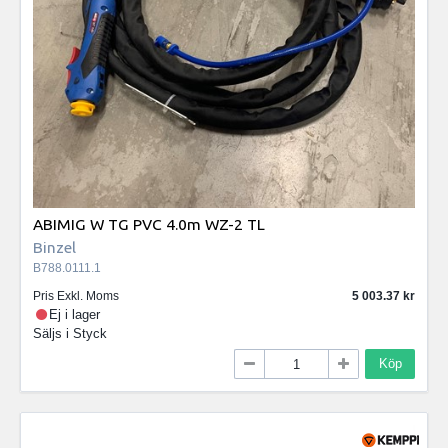
ABIMIG W TG PVC 4.0m WZ-2 TL
Binzel
B788.0111.1
Pris Exkl. Moms
5 003.37
Ej i lager
Säljs i
Styck
Köp