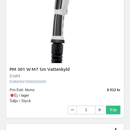
PM 301 W M7 5m Vattenkyld
EWM
EWM09470000300005
Pris Exkl. Moms
6 012
Ej i lager
Säljs i
Styck
Köp