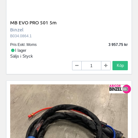
MB EVO PRO 501 5m
Binzel
B034.0864.1
Pris Exkl. Moms
3 957.75
I lager
Säljs i
Styck
Köp