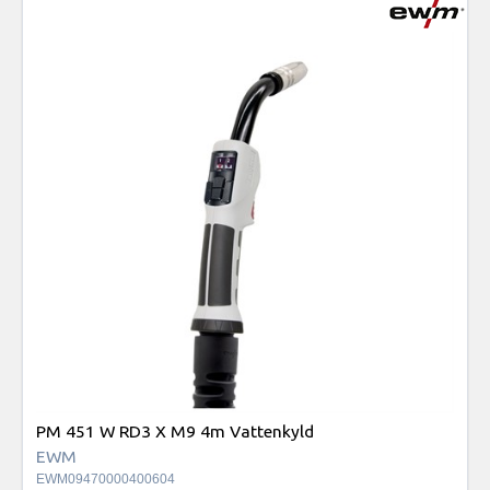
PM 451 W RD3 X M9 4m Vattenkyld
EWM
EWM09470000400604