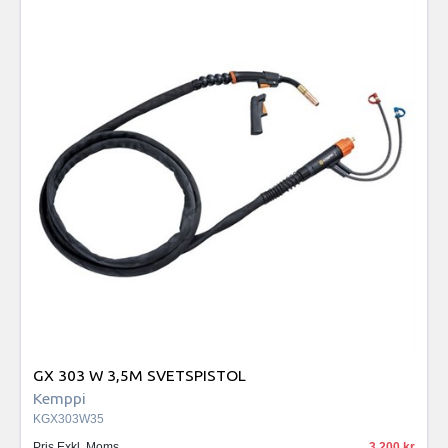
GX 303 W 3,5M SVETSPISTOL
Kemppi
KGX303W35
Pris Exkl. Moms
3 200