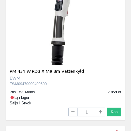
PM 451 W RD3 X M9 3m Vattenkyld
EWM
EWM09470000400600
Pris Exkl. Moms
7 859
Ej i lager
Säljs i
Styck
Köp