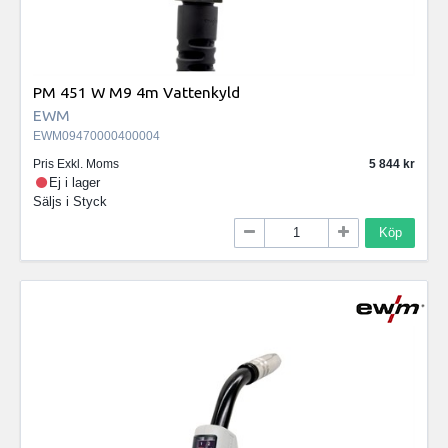
PM 451 W M9 4m Vattenkyld
EWM
EWM09470000400004
Pris Exkl. Moms
5 844
Ej i lager
Säljs i
Styck
Köp