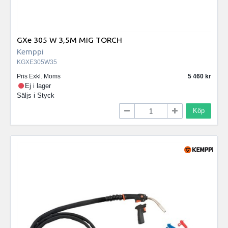
GXe 305 W 3,5M MIG TORCH
Kemppi
KGXE305W35
Pris Exkl. Moms
5 460
Ej i lager
Säljs i
Styck
Köp