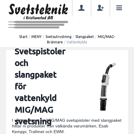
Start
/
MENY
/
Svetsutrustning
/
Slangpaket
/
MIG/MAG-
Brännare
/
Vattenkylda
Svetspistoler
och
slangpaket
för
vattenkyld
MIG/MAG
svetsning
I vårt sortment av MIG/MAG svetspistoler med slangpaket
hittar ni produkter från välkända varumärken, Esab
Kemppi, Trafimet och EWM.