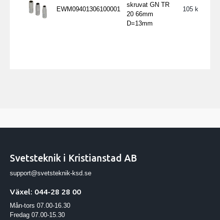
skruvat GN TR
EWM09401306100001
105
20 66mm
D=13mm
Svetsteknik i Kristianstad AB
support@svetsteknik-ksd.se
Växel: 044-28 28 00
Mån-tors 07.00-16.30
Fredag 07.00-15.30