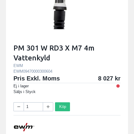
PM 301 W RD3 X M7 4m
Vattenkyld
EWM
EWM09470000300604
Pris Exkl. Moms
8 027
Ej i lager
Säljs i
Styck
Köp