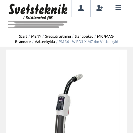
Start
/
MENY
/
Svetsutrustning
/
Slangpaket
/
MIG/MAG-
Brännare
/
Vattenkylda
/
PM 301 W RD3 X M7 4m Vattenkyld