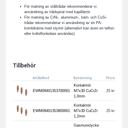
För matning av ståltrådar rekommenderar vi
användning av trådspiral med kapillärrör.
För matning av CrNi-, aluminium-, kärn- och CuSi-
trådar rekommenderar vi användning av en PA-
kombikärna med styrrör (alternativt kan även en teflon-
eller kolteflonledare användas)
Tillbehör
Artikelkod
Benämning
Pris exkl. mo
Kontaktrör
EWM09401353700001
M7x30 CuCrZr
25
1,0mm
Kontaktrör
EWM09401353800001
M7x30 CuCrZr
25
1,2mm
Gasmunstycke