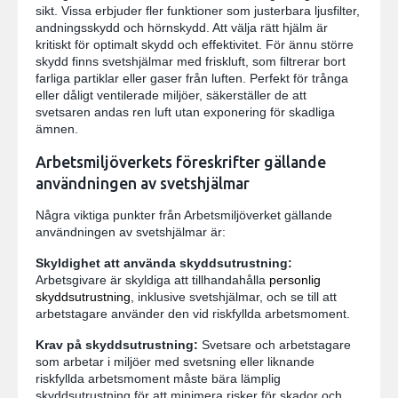
sikt. Vissa erbjuder fler funktioner som justerbara ljusfilter,
andningsskydd och hörnskydd. Att välja rätt hjälm är
kritiskt för optimalt skydd och effektivitet. För ännu större
skydd finns svetshjälmar med friskluft, som filtrerar bort
farliga partiklar eller gaser från luften. Perfekt för trånga
eller dåligt ventilerade miljöer, säkerställer de att
svetsaren andas ren luft utan exponering för skadliga
ämnen.
Arbetsmiljöverkets föreskrifter gällande
användningen av svetshjälmar
Några viktiga punkter från Arbetsmiljöverket gällande
användningen av svetshjälmar är:
Skyldighet att använda skyddsutrustning:
Arbetsgivare är skyldiga att tillhandahålla
personlig
skyddsutrustning
, inklusive svetshjälmar, och se till att
arbetstagare använder den vid riskfyllda arbetsmoment.
Krav på skyddsutrustning:
Svetsare och arbetstagare
som arbetar i miljöer med svetsning eller liknande
riskfyllda arbetsmoment måste bära lämplig
skyddsutrustning för att minimera risker för skador och