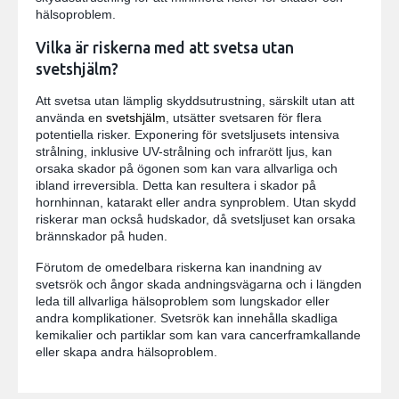
hälsoproblem.
Vilka är riskerna med att svetsa utan
svetshjälm?
Att svetsa utan lämplig skyddsutrustning, särskilt utan att
använda en
svetshjälm
, utsätter svetsaren för flera
potentiella risker. Exponering för svetsljusets intensiva
strålning, inklusive UV-strålning och infrarött ljus, kan
orsaka skador på ögonen som kan vara allvarliga och
ibland irreversibla. Detta kan resultera i skador på
hornhinnan, katarakt eller andra synproblem. Utan skydd
riskerar man också hudskador, då svetsljuset kan orsaka
brännskador på huden.
Förutom de omedelbara riskerna kan inandning av
svetsrök och ångor skada andningsvägarna och i längden
leda till allvarliga hälsoproblem som lungskador eller
andra komplikationer. Svetsrök kan innehålla skadliga
kemikalier och partiklar som kan vara cancerframkallande
eller skapa andra hälsoproblem.