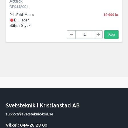
Attack
GE9448001
Pris Exkl. Moms
19 900
Ej i lager
Säljs i
Styck
Köp
Svetsteknik i Kristianstad AB
support@svetsteknik-ksd.se
Växel: 044-28 28 00