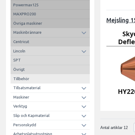
Powermax125
MAXPRO200
Mejsling 1
Övriga maskiner
Maskinbrännare
Centricut
Lincoln
SPT
Övrigt
Tillbehör
Tillsatsmaterial
Maskiner
Verktyg
Slip och Kapmaterial
Personskydd
Antal artiklar
12
Arbetsplatsutrustning