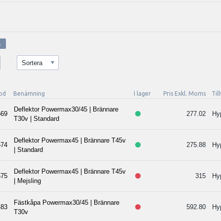
Sortera
kod
Benämning
I lager
Pris Exkl. Moms
Til
Deflektor Powermax30/45 | Brännare
69
277.02
Hy
T30v | Standard
Deflektor Powermax45 | Brännare T45v
74
275.88
Hy
| Standard
Deflektor Powermax45 | Brännare T45v
75
315
Hy
| Mejsling
Fästkåpa Powermax30/45 | Brännare
83
592.80
Hy
T30v