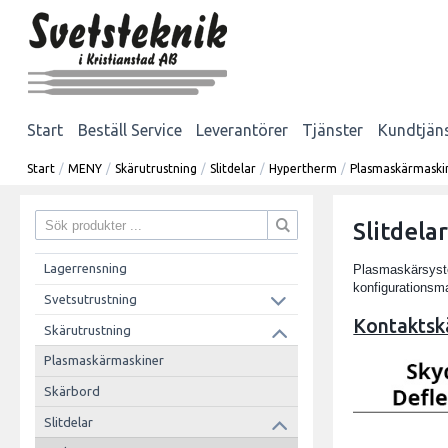
Start
Beställ Service
Leverantörer
Tjänster
Kundtjän
Start
/
MENY
/
Skärutrustning
/
Slitdelar
/
Hypertherm
/
Plasmaskärmaski
Slitdela
Lagerrensning
Plasmaskärsystem
konfigurationsmall
Svetsutrustning
Kontaktsk
Skärutrustning
Plasmaskärmaskiner
Skärbord
Slitdelar