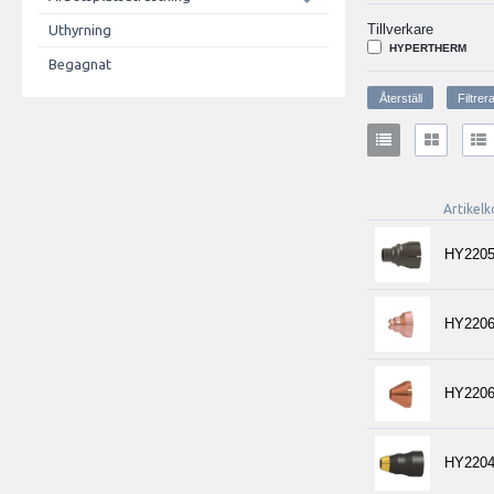
Tillverkare
Uthyrning
HYPERTHERM
Begagnat
Artikel
HY2205
HY2206
HY2206
HY2204