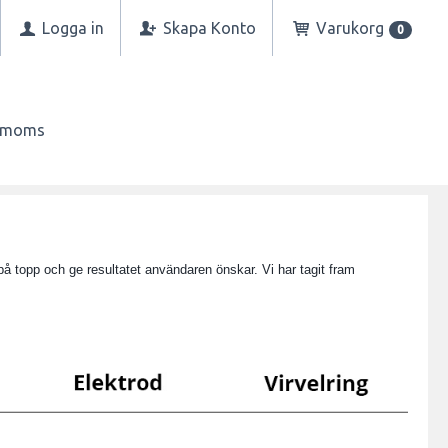
Logga in
Skapa Konto
Varukorg
0
n moms
å topp och ge resultatet användaren önskar. Vi har tagit fram