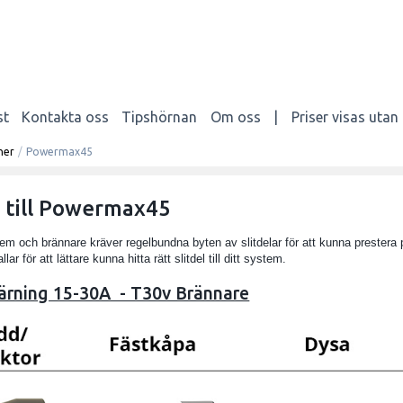
st
Kontakta oss
Tipshörnan
Om oss
|
Priser visas uta
ner
/
Powermax45
r till Powermax45
 och brännare kräver regelbundna byten av slitdelar för att kunna prestera p
ar för att lättare kunna hitta rätt slitdel till ditt system.
ärning 15-30A - T30v Brännare