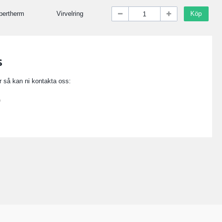
pertherm
Virvelring
Köp
s
or så kan ni kontakta oss:
0