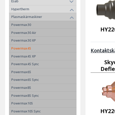
Esab
Hypertherm
Plasmaskärmaskiner
Powermax30
Powermax30 Air
Powermax30 XP
Powermax45
Kontaktsk
Powermax45 XP
Powermax45 Sync
Powermax65
Powermax65 Sync
Powermax85
Powermax85 Sync
Powermax105
Powermax105 Sync