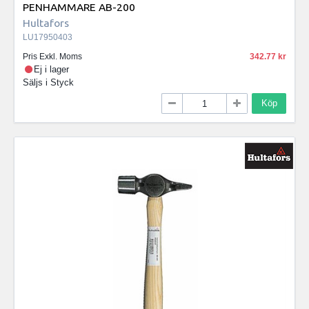
PENHAMMARE AB-200
Hultafors
LU17950403
Pris Exkl. Moms
342.77
Ej i lager
Säljs i
Styck
Köp