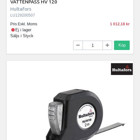
VATTENPASS HV 120
Hultafors
LU129200507
Pris Exkl. Moms
1 012.18
Ej i lager
Säljs i
Styck
Köp