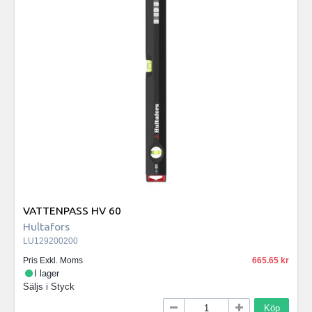
VATTENPASS HV 60
Hultafors
LU129200200
Pris Exkl. Moms
665.65
I lager
Säljs i
Styck
Köp