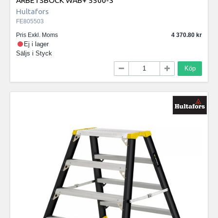
ARBETSBOCK WAB+ 5500-3
Hultafors
FE805503
Pris Exkl. Moms
4 370.80
Ej i lager
Säljs i
Styck
Köp