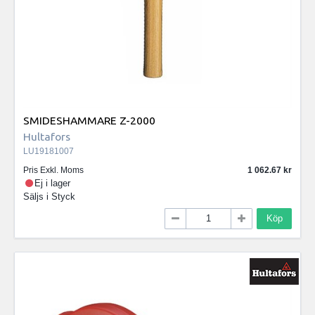
SMIDESHAMMARE Z-2000
Hultafors
LU19181007
Pris Exkl. Moms
1 062.67
Ej i lager
Säljs i
Styck
Köp