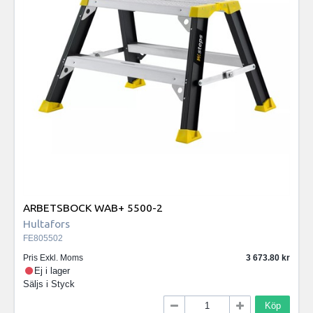
ARBETSBOCK WAB+ 5500-2
Hultafors
FE805502
Pris Exkl. Moms
3 673.80
Ej i lager
Säljs i
Styck
Köp