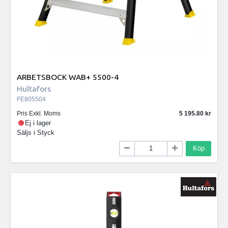
ARBETSBOCK WAB+ 5500-4
Hultafors
FE805504
Pris Exkl. Moms
5 195.80
Ej i lager
Säljs i
Styck
Köp