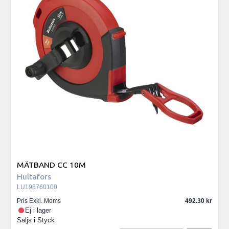
MÄTBAND CC 10M
Hultafors
LU198760100
Pris Exkl. Moms
492.30
Ej i lager
Säljs i
Styck