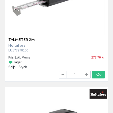
TALMETER 2M
Hultafors
LU177970100
Pris Exkl. Moms
277.70
I lager
Säljs i
Styck
Köp