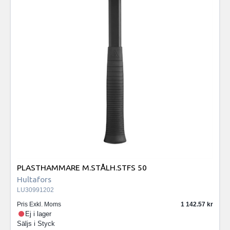
PLASTHAMMARE M.STÅLH.STFS 50
Hultafors
LU30991202
Pris Exkl. Moms
1 142.57
Ej i lager
Säljs i
Styck