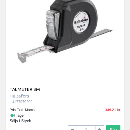
TALMETER 3M
Hultafors
LU177970209
Pris Exkl. Moms
349.21
I lager
Säljs i
Styck
Köp