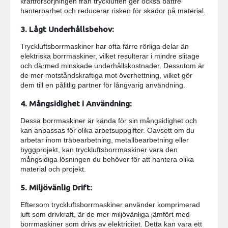
kraftförsörjningen från tryckluften ger också bättre
hanterbarhet och reducerar risken för skador på material.
3. Lågt Underhållsbehov:
Tryckluftsborrmaskiner har ofta färre rörliga delar än
elektriska borrmaskiner, vilket resulterar i mindre slitage
och därmed minskade underhållskostnader. Dessutom är
de mer motståndskraftiga mot överhettning, vilket gör
dem till en pålitlig partner för långvarig användning.
4. Mångsidighet i Användning:
Dessa borrmaskiner är kända för sin mångsidighet och
kan anpassas för olika arbetsuppgifter. Oavsett om du
arbetar inom träbearbetning, metallbearbetning eller
byggprojekt, kan tryckluftsborrmaskiner vara den
mångsidiga lösningen du behöver för att hantera olika
material och projekt.
5. Miljövänlig Drift:
Eftersom tryckluftsborrmaskiner använder komprimerad
luft som drivkraft, är de mer miljövänliga jämfört med
borrmaskiner som drivs av elektricitet. Detta kan vara ett