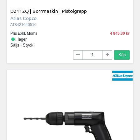
D2112Q | Borrmaskin | Pistolgrepp
Atlas Copco
AT8421040510
Pris Exkl. Moms
4 845.30
I lager
Säljs i
Styck
Köp