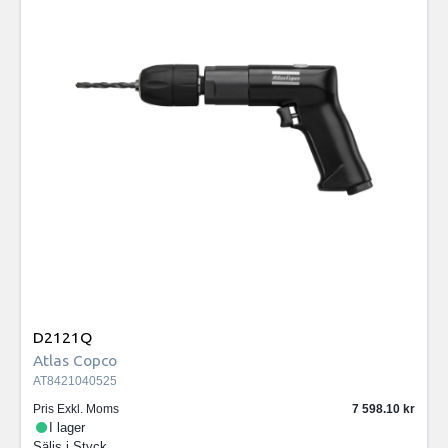
D2121Q
Atlas Copco
AT8421040525
Pris Exkl. Moms
7 598.10
I lager
Säljs i
Styck