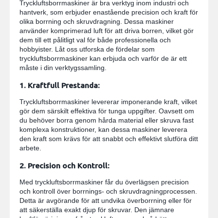
Tryckluftsborrmaskiner är bra verktyg inom industri och
hantverk, som erbjuder enastående precision och kraft för
olika borrning och skruvdragning. Dessa maskiner
använder komprimerad luft för att driva borren, vilket gör
dem till ett pålitligt val för både professionella och
hobbyister. Låt oss utforska de fördelar som
tryckluftsborrmaskiner kan erbjuda och varför de är ett
måste i din verktygssamling.
1.
Kraftfull Prestanda:
Tryckluftsborrmaskiner levererar imponerande kraft, vilket
gör dem särskilt effektiva för tunga uppgifter. Oavsett om
du behöver borra genom hårda material eller skruva fast
komplexa konstruktioner, kan dessa maskiner leverera
den kraft som krävs för att snabbt och effektivt slutföra ditt
arbete.
2. Precision och Kontroll:
Med tryckluftsborrmaskiner får du överlägsen precision
och kontroll över borrnings- och skruvdragningprocessen.
Detta är avgörande för att undvika överborrning eller för
att säkerställa exakt djup för skruvar. Den jämnare