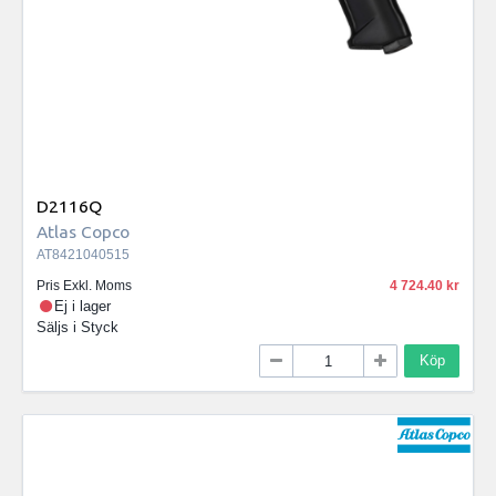
D2116Q
Atlas Copco
AT8421040515
Pris Exkl. Moms
4 724.40
Ej i lager
Säljs i
Styck
Köp