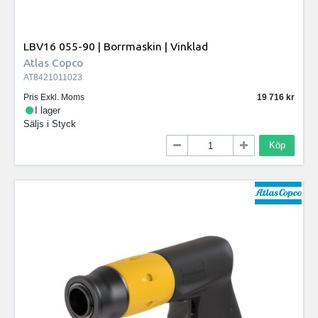
LBV16 055-90 | Borrmaskin | Vinklad
Atlas Copco
AT8421011023
Pris Exkl. Moms
19 716
I lager
Säljs i
Styck
Köp