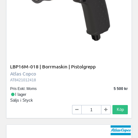
LBP16M-018 | Borrmaskin | Pistolgrepp
Atlas Copco
AT8421012418
Pris Exkl. Moms
5 500
I lager
Säljs i
Styck
Köp