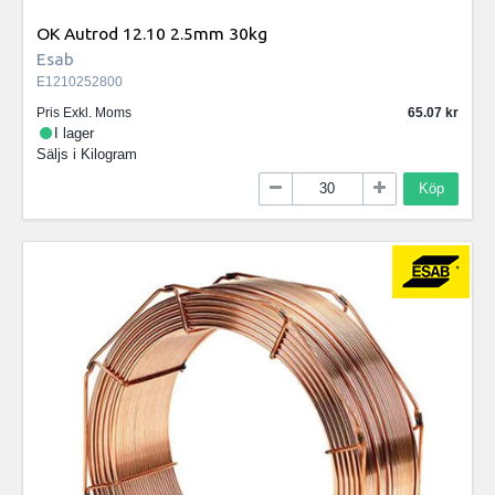
OK Autrod 12.10 2.5mm 30kg
Esab
E1210252800
Pris Exkl. Moms
65.07
I lager
Säljs i
Kilogram
Köp