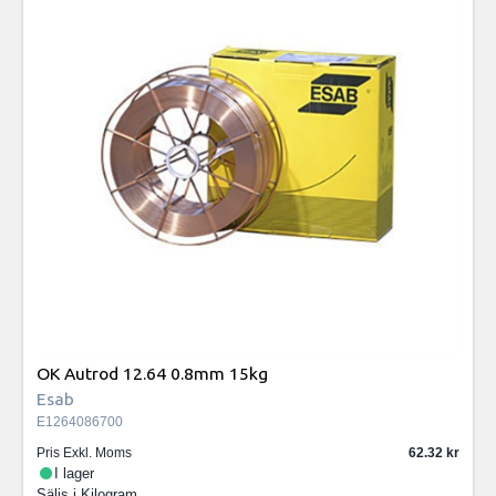
OK Autrod 12.64 0.8mm 15kg
Esab
E1264086700
Pris Exkl. Moms
62.32
I lager
Säljs i
Kilogram