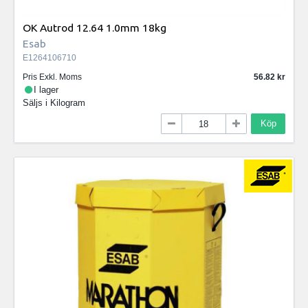
OK Autrod 12.64 1.0mm 18kg
Esab
E1264106710
Pris Exkl. Moms
56.82
I lager
Säljs i
Kilogram
Köp