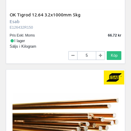
OK Tigrod 12.64 3.2x1000mm 5kg
Esab
E126432R150
Pris Exkl. Moms
66.72
I lager
Säljs i
Kilogram
Köp