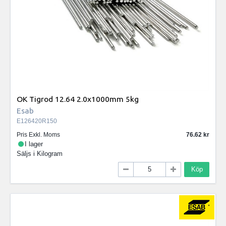
OK Tigrod 12.64 2.0x1000mm 5kg
Esab
E126420R150
Pris Exkl. Moms
76.62
I lager
Säljs i
Kilogram
Köp