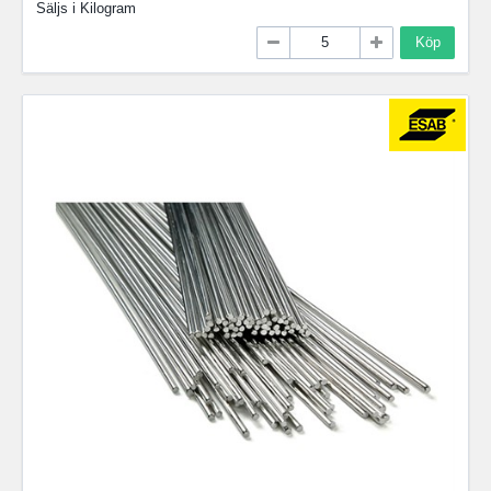
Säljs i
Kilogram
Köp