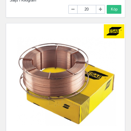
Säljs i
Kilogram
Köp