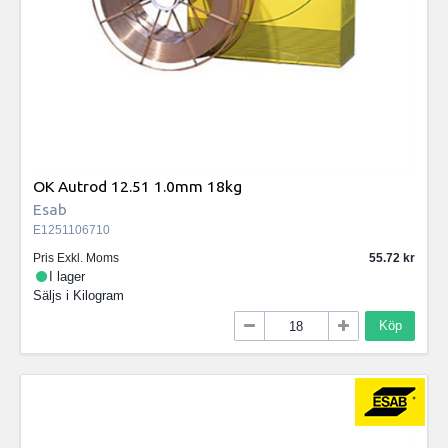
OK Autrod 12.51 1.0mm 18kg
Esab
E1251106710
Pris Exkl. Moms
55.72
I lager
Säljs i
Kilogram
Köp