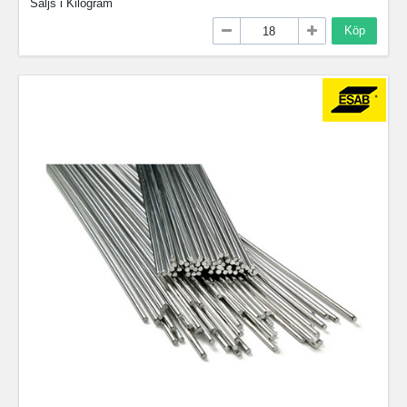
Säljs i
Kilogram
Köp