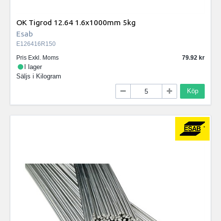
OK Tigrod 12.64 1.6x1000mm 5kg
Esab
E126416R150
Pris Exkl. Moms
79.92
I lager
Säljs i
Kilogram
Köp