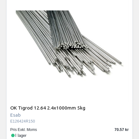
OK Tigrod 12.64 2.4x1000mm 5kg
Esab
E126424R150
Pris Exkl. Moms
70.57
I lager