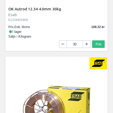
OK Autrod 12.34 4.0mm 30kg
Esab
E1234402800
Pris Exkl. Moms
108.32
I lager
Säljs i
Kilogram
Köp