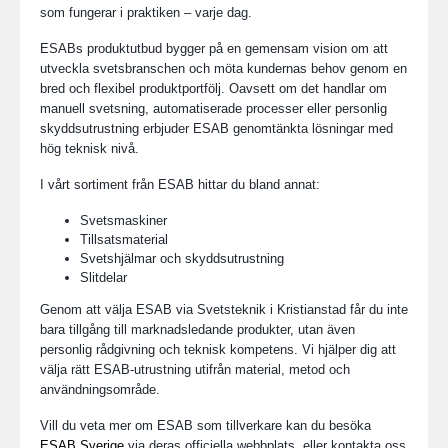
som fungerar i praktiken – varje dag.
ESABs produktutbud bygger på en gemensam vision om att
utveckla svetsbranschen och möta kundernas behov genom en
bred och flexibel produktportfölj. Oavsett om det handlar om
manuell svetsning, automatiserade processer eller personlig
skyddsutrustning erbjuder ESAB genomtänkta lösningar med
hög teknisk nivå.
I vårt sortiment från ESAB hittar du bland annat:
Svetsmaskiner
Tillsatsmaterial
Svetshjälmar och skyddsutrustning
Slitdelar
Genom att välja ESAB via Svetsteknik i Kristianstad får du inte
bara tillgång till marknadsledande produkter, utan även
personlig rådgivning och teknisk kompetens. Vi hjälper dig att
välja rätt ESAB-utrustning utifrån material, metod och
användningsområde.
Vill du veta mer om ESAB som tillverkare kan du besöka
ESAB Sverige
via deras officiella webbplats, eller kontakta oss