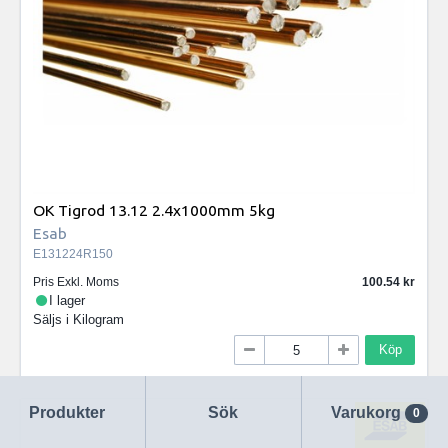
OK Tigrod 13.12 2.4x1000mm 5kg
Esab
E131224R150
Pris Exkl. Moms
100.54
I lager
Säljs i
Kilogram
Köp
Produkter
Sök
Varukorg
0