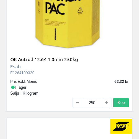
OK Autrod 12.64 1.0mm 250kg
Esab
E1264109320
Pris Exkl. Moms
62.32
I lager
Säljs i
Kilogram
Köp