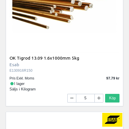
OK Tigrod 13.09 1.6x1000mm 5kg
Esab
E130916R150
Pris Exkl. Moms
97.79
I lager
Säljs i
Kilogram
Köp