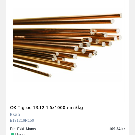
OK Tigrod 13.12 1.6x1000mm 5kg
Esab
E131216R150
Pris Exkl. Moms
109.34
I lager