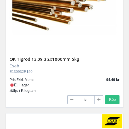
OK Tigrod 13.09 3.2x1000mm 5kg
Esab
E130932R150
Pris Exkl. Moms
94.49
Ej i lager
Säljs i
Kilogram
Köp