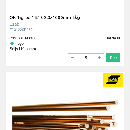
OK Tigrod 13.12 2.0x1000mm 5kg
Esab
E131220R150
Pris Exkl. Moms
104.94
I lager
Säljs i
Kilogram
Köp