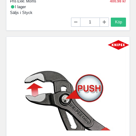
Pris Exkl. Moms
400.98
I lager
Säljs i
Styck
Köp