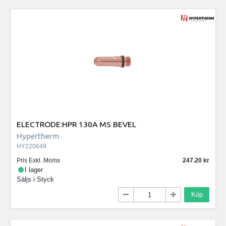
ELECTRODE:HPR 130A MS BEVEL
Hypertherm
HY220649
Pris Exkl. Moms
247.20
I lager
Säljs i
Styck
Köp