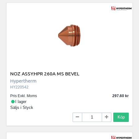
NOZ ASSY:HPR 260A MS BEVEL
Hypertherm
HY220542
Pris Exkl. Moms
297.60
I lager
Säljs i
Styck
Köp