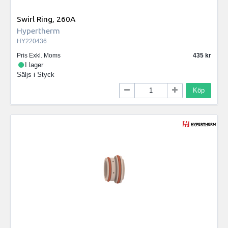
Swirl Ring, 260A
Hypertherm
HY220436
Pris Exkl. Moms
435
I lager
Säljs i
Styck
Köp