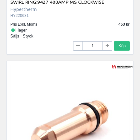
SWIRL RING:9427 400AMP MS CLOCKWISE
Hypertherm
HY220631
Pris Exkl. Moms
453
I lager
Säljs i
Styck
Köp