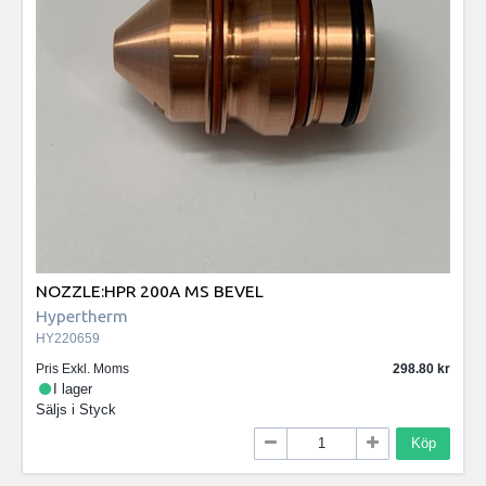
NOZZLE:HPR 200A MS BEVEL
Hypertherm
HY220659
Pris Exkl. Moms
298.80
I lager
Säljs i
Styck
Köp