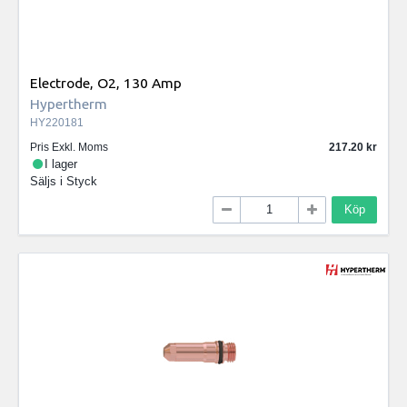
Electrode, O2, 130 Amp
Hypertherm
HY220181
Pris Exkl. Moms
217.20
I lager
Säljs i
Styck
Köp