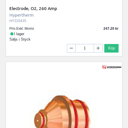
Electrode, O2, 260 Amp
Hypertherm
HY220435
Pris Exkl. Moms
247.20
I lager
Säljs i
Styck
Köp