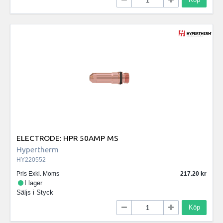
ELECTRODE: HPR 50AMP MS
Hypertherm
HY220552
Pris Exkl. Moms
217.20
I lager
Säljs i
Styck
Köp