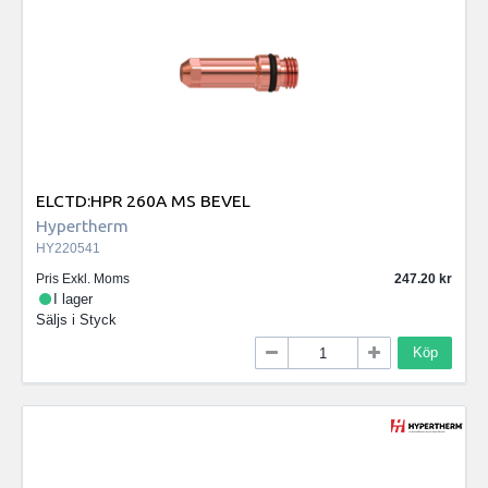
ELCTD:HPR 260A MS BEVEL
Hypertherm
HY220541
Pris Exkl. Moms
247.20
I lager
Säljs i
Styck
Köp