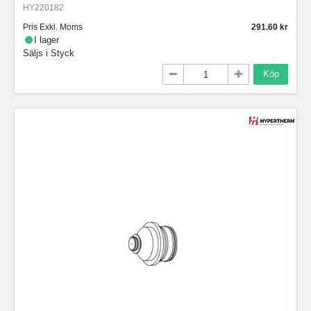
HY220182
Pris Exkl. Moms
291.60
I lager
Säljs i
Styck
Köp