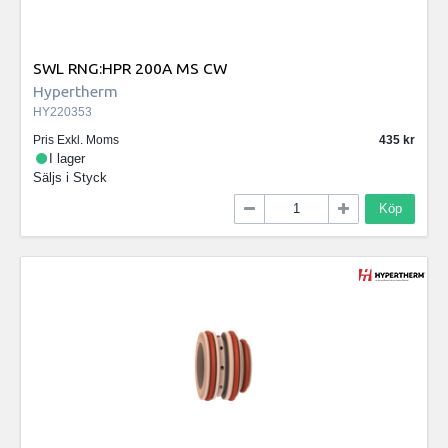
SWL RNG:HPR 200A MS CW
Hypertherm
HY220353
Pris Exkl. Moms
435
I lager
Säljs i
Styck
Köp