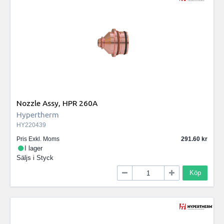
Nozzle Assy, HPR 260A
Hypertherm
HY220439
Pris Exkl. Moms
291.60
I lager
Säljs i
Styck
Köp