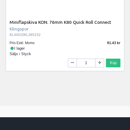
Miniflapskiva KON. 76mm K80 Quick Roll Connect
Klingspor
KL44010KL365152
Pris Exkl. Moms
91.43
I lager
Säljs i
Styck
Köp