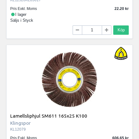
KL11520KL83617
Pris Exkl. Moms
22.20
I lager
Säljs i
Styck
Köp
Lamellsliphjul SM611 165x25 K100
Klingspor
KL12079
Pris Exkl. Moms
606.65