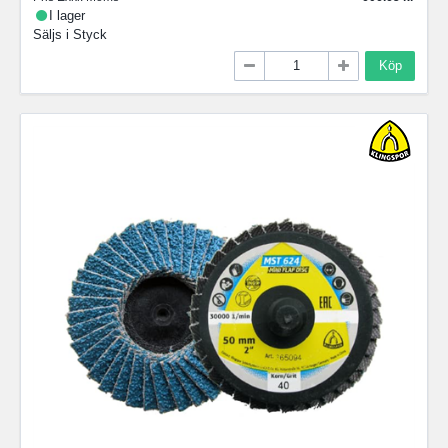
I lager
Säljs i
Styck
Köp