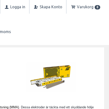
Logga in
Skapa Konto
Varukorg
0
n moms
etsning (MMA)
. Dessa elektroder är täckta med ett skyddande hölje