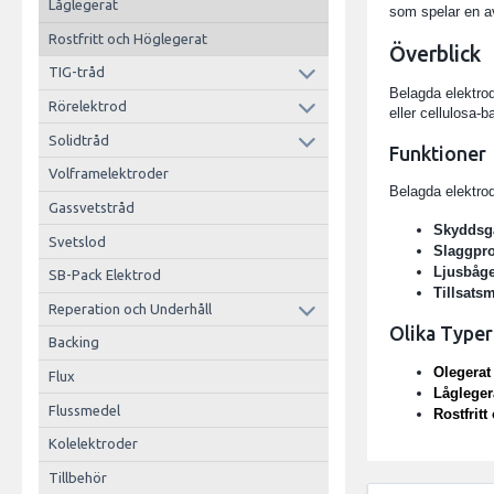
Låglegerat
som spelar en av
Rostfritt och Höglegerat
Överblick
TIG-tråd
Belagda elektrod
Rörelektrod
eller cellulosa-b
Solidtråd
Funktioner
Volframelektroder
Belagda elektrode
Gassvetstråd
Skyddsg
Svetslod
Slaggpro
Ljusbåge
SB-Pack Elektrod
Tillsatsm
Reperation och Underhåll
Olika Typer
Backing
Olegerat
Flux
Lågleger
Flussmedel
Rostfrit
Kolelektroder
Tillbehör