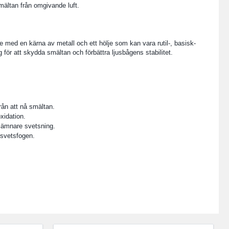
mältan från omgivande luft.
e med en kärna av metall och ett hölje som kan vara rutil-, basisk-
gg för att skydda smältan och förbättra ljusbågens stabilitet.
ån att nå smältan.
xidation.
en jämnare svetsning.
 svetsfogen.