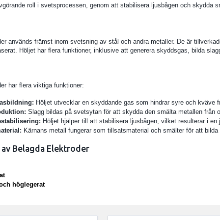
görande roll i svetsprocessen, genom att stabilisera ljusbågen och skydda s
er används främst inom svetsning av stål och andra metaller. De är tillverkad
aserat. Höljet har flera funktioner, inklusive att generera skyddsgas, bilda sla
r har flera viktiga funktioner:
asbildning:
Höljet utvecklar en skyddande gas som hindrar syre och kväve fr
duktion:
Slagg bildas på svetsytan för att skydda den smälta metallen från o
stabilisering:
Höljet hjälper till att stabilisera ljusbågen, vilket resulterar i 
aterial:
Kärnans metall fungerar som tillsatsmaterial och smälter för att bilda
 av Belagda Elektroder
at
t och höglegerat