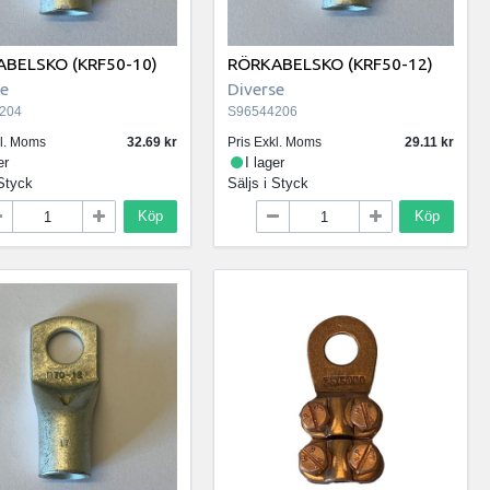
BELSKO (KRF50-10)
RÖRKABELSKO (KRF50-12)
se
Diverse
204
S96544206
kl. Moms
32.69
Pris Exkl. Moms
29.11
er
I lager
Styck
Säljs i
Styck
Köp
Köp