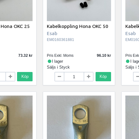
g Hona OKC 25
Kabelkoppling Hona OKC 50
Kabel
Esab
Esab
EM0160361881
EM0160
73.32
Pris Exkl. Moms
96.10
Pris Ex
I lager
I lag
Säljs i
Styck
Säljs i
Köp
Köp