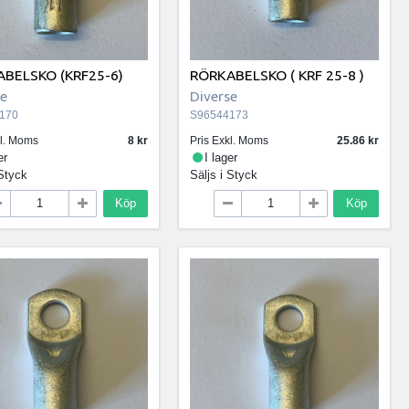
BELSKO (KRF25-6)
RÖRKABELSKO ( KRF 25-8 )
se
Diverse
170
S96544173
kl. Moms
8
Pris Exkl. Moms
25.86
er
I lager
Styck
Säljs i
Styck
Köp
Köp