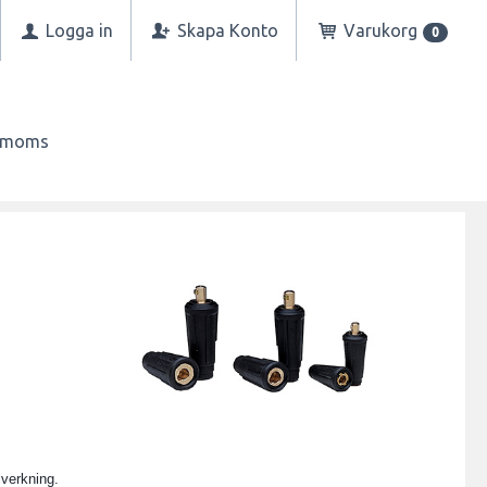
Logga in
Skapa Konto
Varukorg
0
n moms
lverkning.