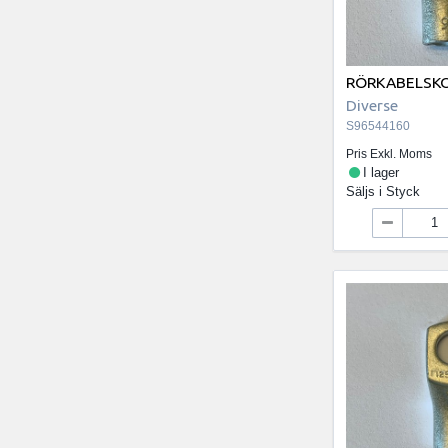
RÖRKABELSKO
Diverse
S96544160
Pris Exkl. Moms
I lager
Säljs i
Styck