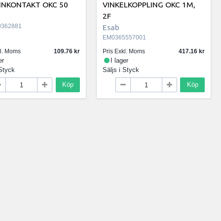
INKONTAKT OKC 50
VINKELKOPPLING OKC 1M,
2F
362881
Esab
EM0365557001
kl. Moms
109.76
Pris Exkl. Moms
417.16
er
I lager
Styck
Säljs i
Styck
Köp
Köp