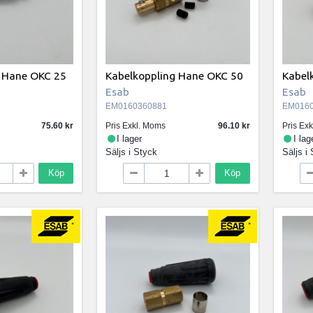
g Hane OKC 25
Kabelkoppling Hane OKC 50
Kabel
Esab
Esab
EM0160360881
EM0160
75.60
Pris Exkl. Moms
96.10
Pris Ex
I lager
I lag
Säljs i
Styck
Säljs i
Köp
Köp