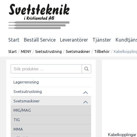
Start
Beställ Service
Leverantörer
Tjänster
Kundtjän
Start
/
MENY
/
Svetsutrustning
/
Svetsmaskiner
/
Tillbehör
/
Kabelkopplin
Lagerrensning
Svetsutrustning
Svetsmaskiner
MIG/MAG
TIG
MMA
Kabelkopplingar 