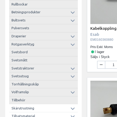
Rullbockar
Betningsprodukter
Bultsvets
Kabelkopplin
Pulversvets
Esab
Draperier
EM0160360880
Rotgasverktyg
Pris Exkl. Moms
I lager
Svetsbord
Säljs i
Styck
Svetsmått
Svetstraktorer
Svetsutsug
Torrhållningsskåp
Volframslip
Tillbehör
Skärutrustning
Tillsatsmaterial