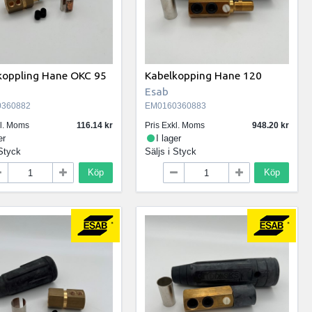
koppling Hane OKC 95
Kabelkopping Hane 120
Esab
360882
EM0160360883
kl. Moms
116.14
Pris Exkl. Moms
948.20
er
I lager
Styck
Säljs i
Styck
Köp
Köp