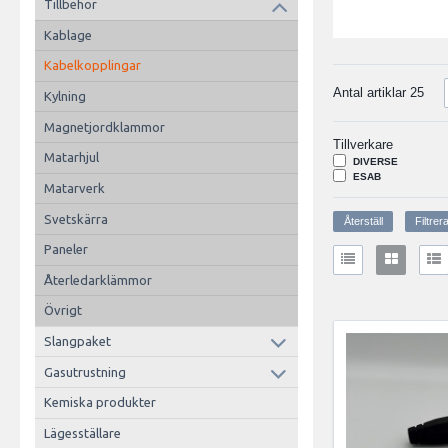
Tillbehör
Kablage
Kabelkopplingar
Antal artiklar
25
Kylning
Magnetjordklammor
Tillverkare
Matarhjul
DIVERSE
ESAB
Matarverk
Svetskärra
Paneler
Återledarklämmor
Övrigt
Slangpaket
Gasutrustning
Kemiska produkter
Lägesställare