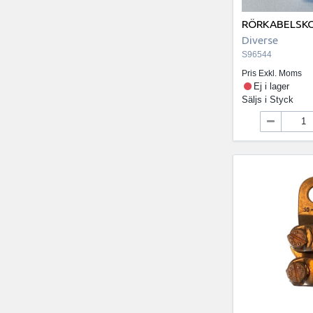
RÖRKABELSKO
Diverse
S96544
Pris Exkl. Moms
Ej i lager
Säljs i
Styck