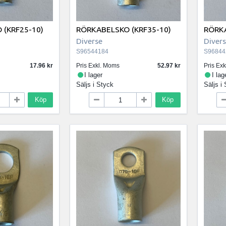
 (KRF25-10)
RÖRKABELSKO (KRF35-10)
RÖRKA
Diverse
Diver
S96544184
S96844
17.96
Pris Exkl. Moms
52.97
Pris Ex
I lager
I lag
Säljs i
Styck
Säljs i
Köp
Köp