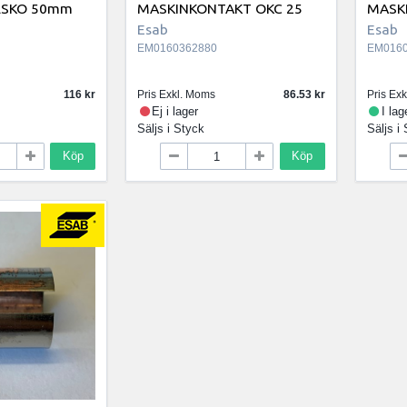
LSKO 50mm
MASKINKONTAKT OKC 25
MASK
Esab
Esab
EM0160362880
EM0160
116
Pris Exkl. Moms
86.53
Pris Ex
Ej i lager
I lag
Säljs i
Styck
Säljs i
Köp
Köp