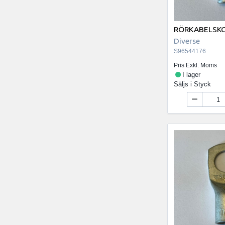
RÖRKABELSKO
Diverse
S96544176
Pris Exkl. Moms
I lager
Säljs i
Styck