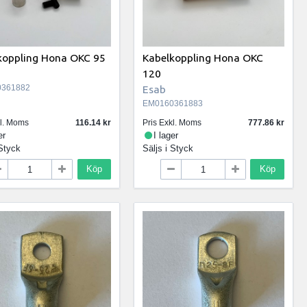
koppling Hona OKC 95
Kabelkoppling Hona OKC
120
361882
Esab
EM0160361883
kl. Moms
116.14
Pris Exkl. Moms
777.86
er
I lager
Styck
Säljs i
Styck
Köp
Köp