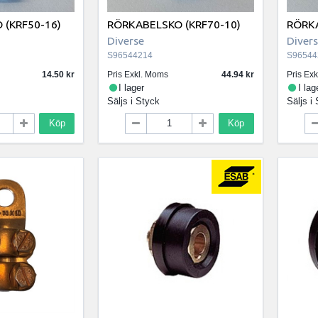
 (KRF50-16)
RÖRKABELSKO (KRF70-10)
RÖRKA
Diverse
Diver
S96544214
S96544
14.50
Pris Exkl. Moms
44.94
Pris Ex
I lager
I lag
Säljs i
Styck
Säljs i
Köp
Köp