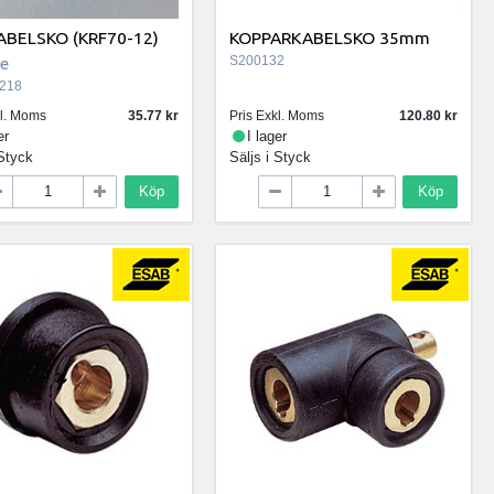
BELSKO (KRF70-12)
KOPPARKABELSKO 35mm
se
S200132
218
kl. Moms
35.77
Pris Exkl. Moms
120.80
er
I lager
Styck
Säljs i
Styck
Köp
Köp