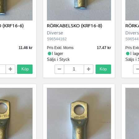
 (KRF16-6)
RÖRKABELSKO (KRF16-8)
RÖRKA
Diverse
Diver
S96544162
S96544
11.46
Pris Exkl. Moms
17.47
Pris Ex
I lager
I lag
Säljs i
Styck
Säljs i
Köp
Köp