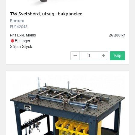
TW Svetsbord, utsug i bakpanelen
Fumex
FU142043
Pris Exkl. Moms
26 200
Ej i lager
Säljs i
Styck
Köp