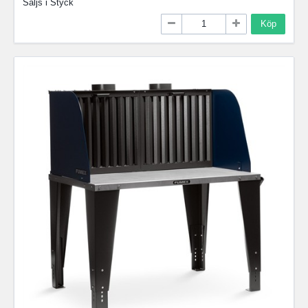
Säljs i
Styck
Köp