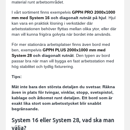
material runt arbetsområdet.
I vårt sortiment finns exempelvis
GPPH PRO 2000x1000
mm med System 16
och diagonalt rutnät på hjul
. Hjul
kan vara en praktisk lösning i verkstäder där
arbetsstationen behöver flyttas mellan olika ytor, eller där
man vill kunna frigöra golvyta när bordet inte används.
För mer stationära arbetsplatser finns även bord med
ben, exempelvis
GPPH PLUS 2000x1000 mm med
System 28
och diagonalt rutnät
. Den typen av bord
passar bra när man vill bygga en fast arbetsstation med
hög stabilitet och tydlig fixturering.
Tips:
Mät inte bara den största detaljen du svetsar. Räkna
även in plats för tvingar, vinklar, stopp, svetspistol,
kablage och åtkomst runt detaljen. Ett bord som är
exakt lika stort som arbetsstycket blir snabbt
begränsande.
System 16 eller System 28, vad ska man
välja?