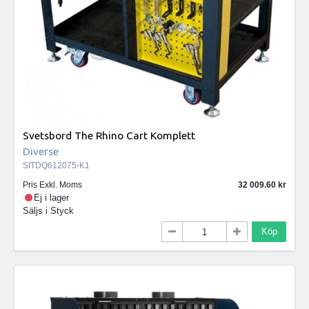
Svetsbord The Rhino Cart Komplett
Diverse
SITDQ612075-K1
Pris Exkl. Moms
32 009.60
Ej i lager
Säljs i
Styck
Köp