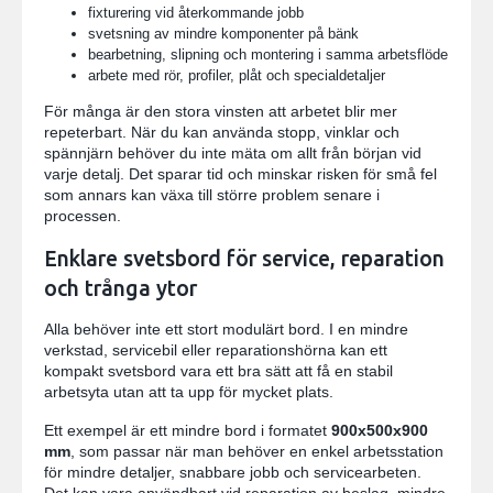
fixturering vid återkommande jobb
svetsning av mindre komponenter på bänk
bearbetning, slipning och montering i samma arbetsflöde
arbete med rör, profiler, plåt och specialdetaljer
För många är den stora vinsten att arbetet blir mer
repeterbart. När du kan använda stopp, vinklar och
spännjärn behöver du inte mäta om allt från början vid
varje detalj. Det sparar tid och minskar risken för små fel
som annars kan växa till större problem senare i
processen.
Enklare svetsbord för service, reparation
och trånga ytor
Alla behöver inte ett stort modulärt bord. I en mindre
verkstad, servicebil eller reparationshörna kan ett
kompakt svetsbord vara ett bra sätt att få en stabil
arbetsyta utan att ta upp för mycket plats.
Ett exempel är ett mindre bord i formatet
900x500x900
mm
, som passar när man behöver en enkel arbetsstation
för mindre detaljer, snabbare jobb och servicearbeten.
Det kan vara användbart vid reparation av beslag, mindre