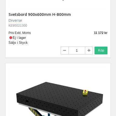
Svetsbord 900x600mm H-800mm
Diverse
KE95021300
Pris Exkl. Moms
11 172
Ej i lager
Säljs i
Styck
Köp