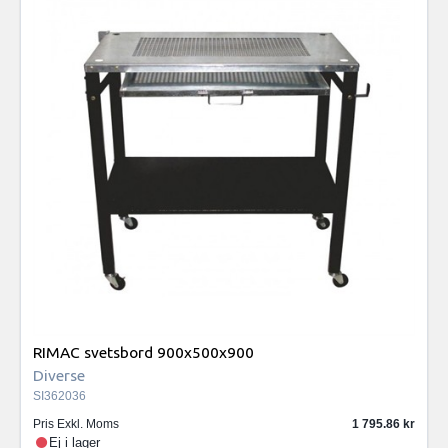
RIMAC svetsbord 900x500x900
Diverse
SI362036
Pris Exkl. Moms
1 795.86
Ej i lager