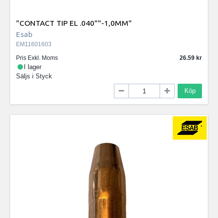
"CONTACT TIP EL .040""-1,0MM"
Esab
EM11601603
Pris Exkl. Moms
26.59
I lager
Säljs i
Styck
Köp