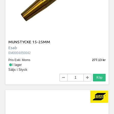
MUNSTYCKE 15-25MM
Esab
EM0004450042
Pris Exkl. Moms
277.13
I lager
Säljs i
Styck
Köp