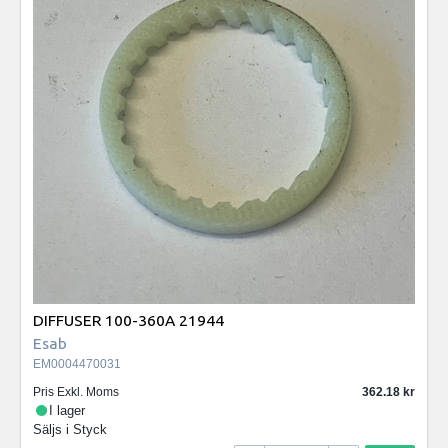
DIFFUSER 100-360A 21944
Esab
EM0004470031
Pris Exkl. Moms
362.18
I lager
Säljs i
Styck