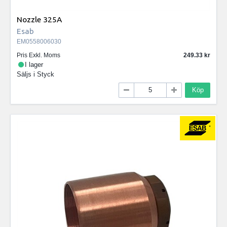
Nozzle 325A
Esab
EM0558006030
Pris Exkl. Moms
249.33
I lager
Säljs i
Styck
Köp