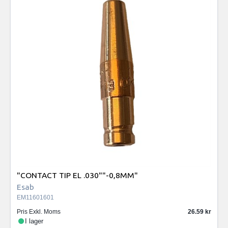
"CONTACT TIP EL .030""-0,8MM"
Esab
EM11601601
Pris Exkl. Moms
26.59
I lager