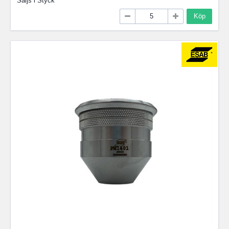
Säljs i
Styck
Köp