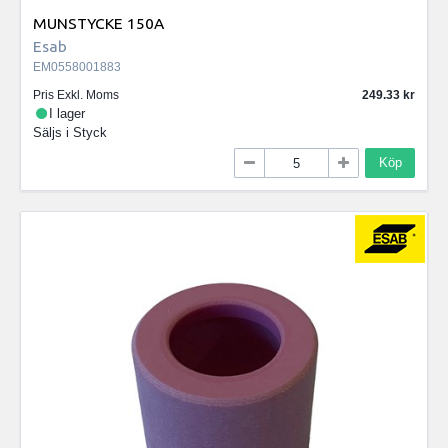
MUNSTYCKE 150A
Esab
EM0558001883
Pris Exkl. Moms
249.33
I lager
Säljs i
Styck
Köp