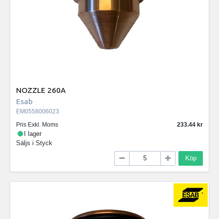
NOZZLE 260A
Esab
EM0558006023
Pris Exkl. Moms
233.44
I lager
Säljs i
Styck
Köp