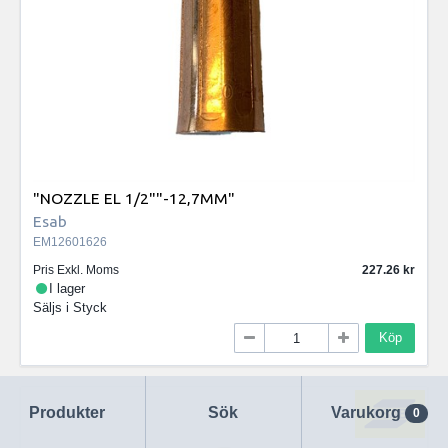
"NOZZLE EL 1/2""-12,7MM"
Esab
EM12601626
Pris Exkl. Moms
227.26
I lager
Säljs i
Styck
Köp
Produkter
Sök
Varukorg
0