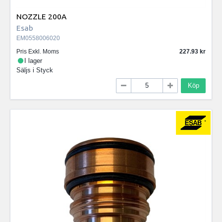
NOZZLE 200A
Esab
EM0558006020
Pris Exkl. Moms
227.93
I lager
Säljs i
Styck
Köp