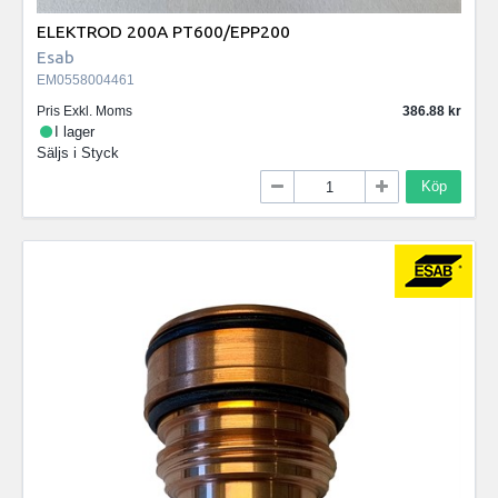
ELEKTROD 200A PT600/EPP200
Esab
EM0558004461
Pris Exkl. Moms
386.88
I lager
Säljs i
Styck
Köp