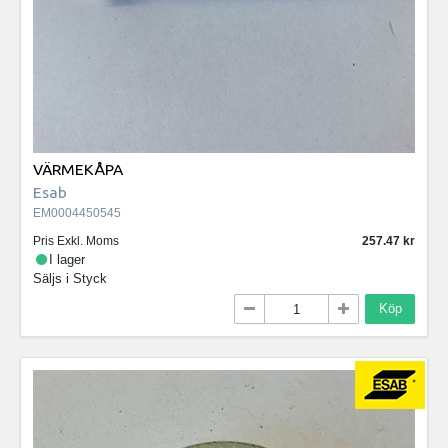
VÄRMEKÅPA
Esab
EM0004450545
Pris Exkl. Moms
257.47
I lager
Säljs i
Styck
Köp