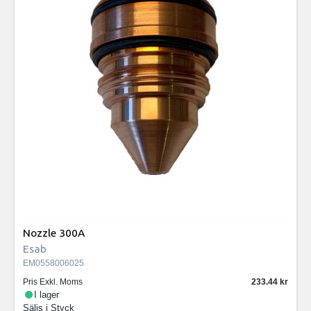
Nozzle 300A
Esab
EM0558006025
Pris Exkl. Moms
233.44
I lager
Säljs i
Styck