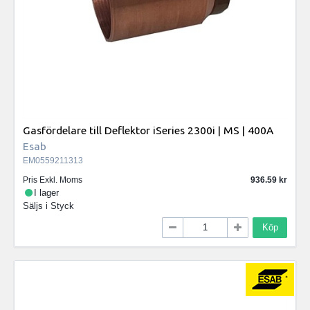
Gasfördelare till Deflektor iSeries 2300i | MS | 400A
Esab
EM0559211313
Pris Exkl. Moms
936.59
I lager
Säljs i
Styck
Köp