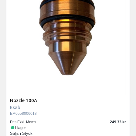
Nozzle 100A
Esab
EM0558006018
Pris Exkl. Moms
249.33
I lager
Säljs i
Styck