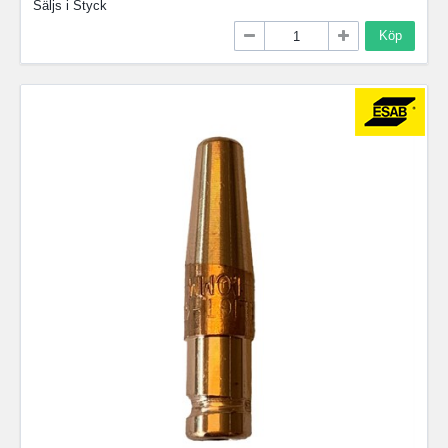
Säljs i
Styck
Köp