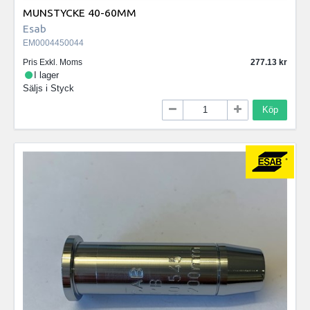
MUNSTYCKE 40-60MM
Esab
EM0004450044
Pris Exkl. Moms
277.13
I lager
Säljs i
Styck
Köp