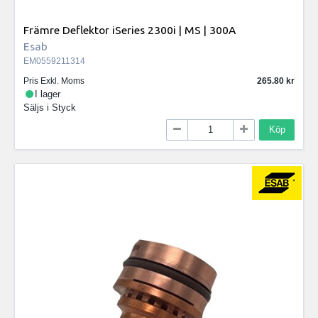
Främre Deflektor iSeries 2300i | MS | 300A
Esab
EM0559211314
Pris Exkl. Moms
265.80
I lager
Säljs i
Styck
Köp