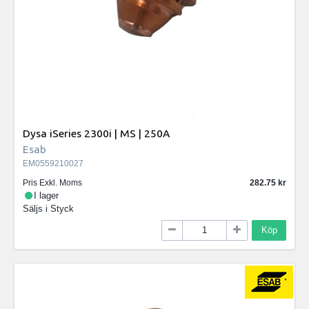
Dysa iSeries 2300i | MS | 250A
Esab
EM0559210027
Pris Exkl. Moms
282.75
I lager
Säljs i
Styck
Köp