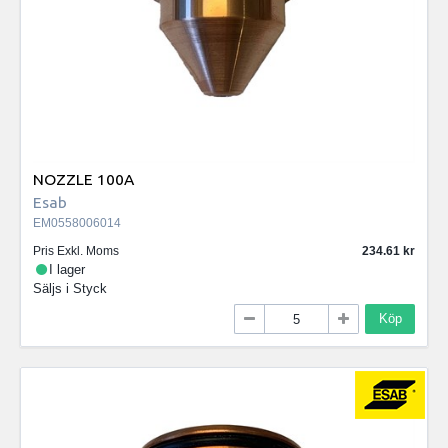
NOZZLE 100A
Esab
EM0558006014
Pris Exkl. Moms
234.61
I lager
Säljs i
Styck
Köp