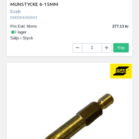
MUNSTYCKE 6-15MM
Esab
EM0004450041
Pris Exkl. Moms
277.13
I lager
Säljs i
Styck
Köp