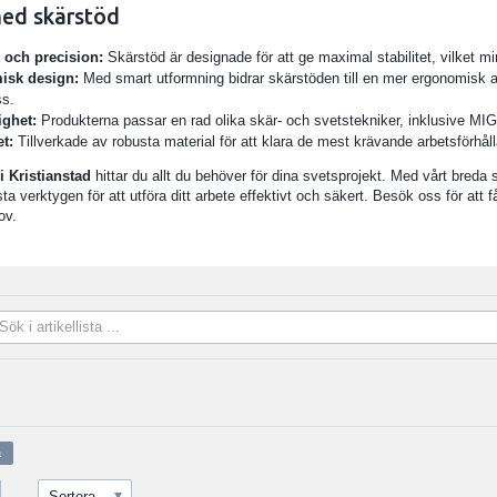
med skärstöd
t och precision:
Skärstöd är designade för att ge maximal stabilitet, vilket m
isk design:
Med smart utformning bidrar skärstöden till en mer ergonomisk ar
ss.
ghet:
Produkterna passar en rad olika skär- och svetstekniker, inklusive M
et:
Tillverkade av robusta material för att klara de mest krävande arbetsförhål
i Kristianstad
hittar du allt du behöver för dina svetsprojekt. Med vårt breda
sta verktygen för att utföra ditt arbete effektivt och säkert. Besök oss för at
ov.
Sortera