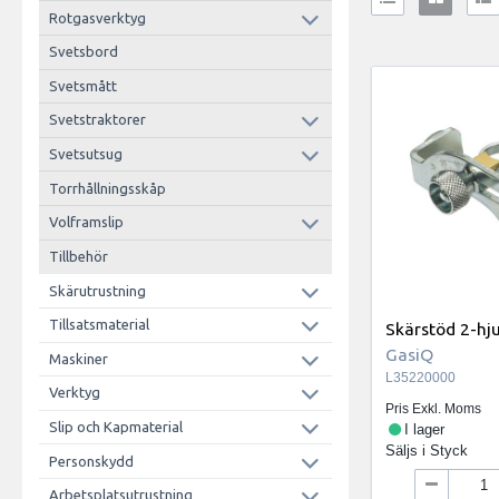
Rotgasverktyg
Svetsbord
Svetsmått
Svetstraktorer
Svetsutsug
Torrhållningsskåp
Volframslip
Tillbehör
Skärutrustning
Tillsatsmaterial
Skärstöd 2-hju
GasiQ
Maskiner
L35220000
Verktyg
Pris Exkl. Moms
Slip och Kapmaterial
I lager
Säljs i
Styck
Personskydd
Arbetsplatsutrustning