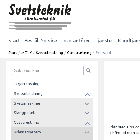
Start
Beställ Service
Leverantörer
Tjänster
Kundtjän
Start
/
MENY
/
Svetsutrustning
/
Gasutrustning
/
Skärstöd
Lagerrensning
Svetsutrustning
Svetsmaskiner
Slangpaket
Gasutrustning
När precision oc
Brännarsystem
skärstöd som und