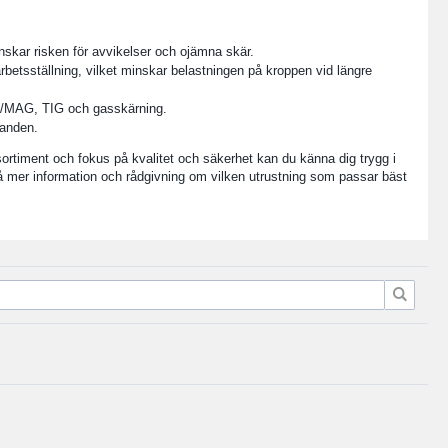
inskar risken för avvikelser och ojämna skär.
betsställning, vilket minskar belastningen på kroppen vid längre
IG/MAG, TIG och gasskärning.
landen.
 sortiment och fokus på kvalitet och säkerhet kan du känna dig trygg i
t få mer information och rådgivning om vilken utrustning som passar bäst