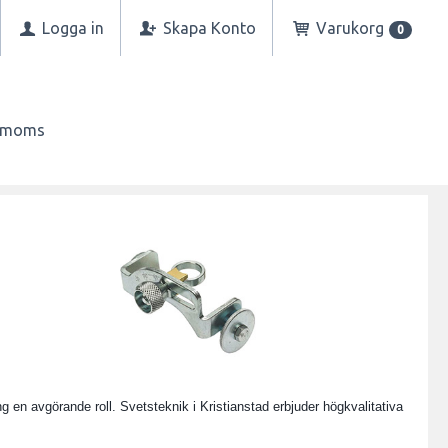
Logga in
Skapa Konto
Varukorg
0
n moms
ng en avgörande roll. Svetsteknik i Kristianstad erbjuder högkvalitativa