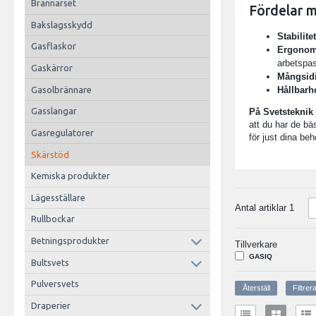
Brännarset
Fördelar 
Bakslagsskydd
Stabilite
Gasflaskor
Ergonom
arbetspa
Gaskärror
Mångsidi
Gasolbrännare
Hållbarh
Gasslangar
På Svetsteknik 
att du har de bä
Gasregulatorer
för just dina beh
Skärstöd
Kemiska produkter
Lägesställare
Antal artiklar
1
Rullbockar
Betningsprodukter
Tillverkare
GASIQ
Bultsvets
Pulversvets
Draperier