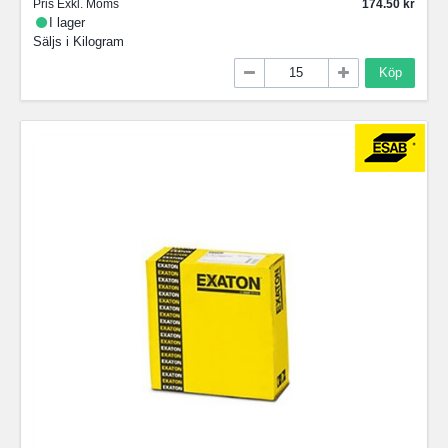
Pris Exkl. Moms
174.50
I lager
Säljs i
Kilogram
Köp