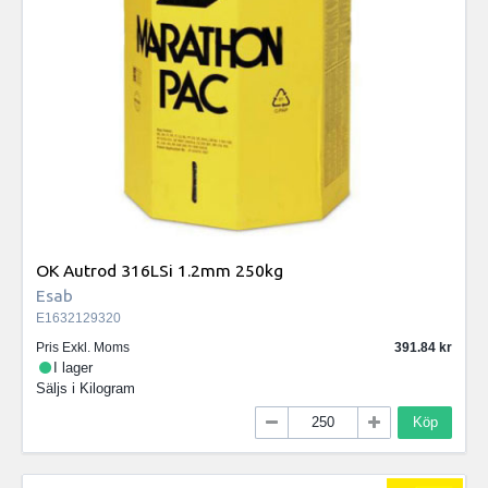
OK Autrod 316LSi 1.2mm 250kg
Esab
E1632129320
Pris Exkl. Moms
391.84
I lager
Säljs i
Kilogram
Köp