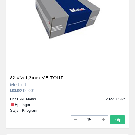
82 XM 1,2mm MELTOLIT
Meltolit
M8M82120001
Pris Exkl. Moms
2 659.65
Ej i lager
Säljs i
Kilogram
Köp