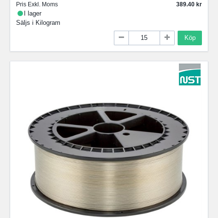
Pris Exkl. Moms
389.40
I lager
Säljs i
Kilogram
Köp