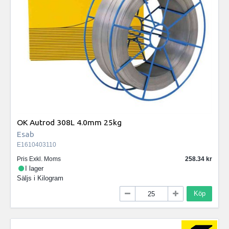
OK Autrod 308L 4.0mm 25kg
Esab
E1610403110
Pris Exkl. Moms
258.34
I lager
Säljs i
Kilogram
Köp