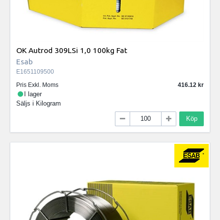
OK Autrod 309LSi 1,0 100kg Fat
Esab
E1651109500
Pris Exkl. Moms
416.12
I lager
Säljs i
Kilogram
Köp