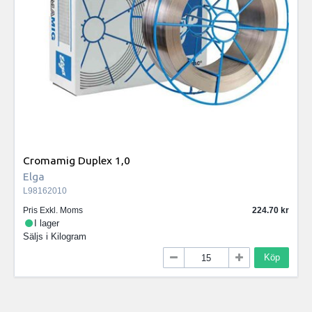
Cromamig Duplex 1,0
Elga
L98162010
Pris Exkl. Moms
224.70
I lager
Säljs i
Kilogram
Köp