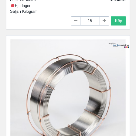
Pris Exkl. Moms
375.48
Ej i lager
Säljs i
Kilogram
Köp