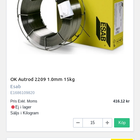
OK Autrod 2209 1.0mm 15kg
Esab
E1686109820
Pris Exkl. Moms
416.12
Ej i lager
Säljs i
Kilogram
Köp