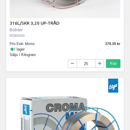
316L/SKR 3,20 UP-TRÅD
Böhler
BO66409
Pris Exkl. Moms
379.35
I lager
Säljs i
Kilogram
Köp