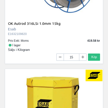
OK Autrod 316LSi 1.0mm 15kg
Esab
E1632109820
Pris Exkl. Moms
419.58
I lager
Säljs i
Kilogram
Köp