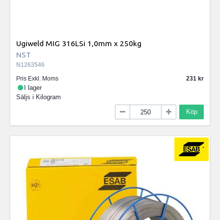
Ugiweld MIG 316LSi 1,0mm x 250kg
NST
N1263546
Pris Exkl. Moms
231
I lager
Säljs i
Kilogram
Köp