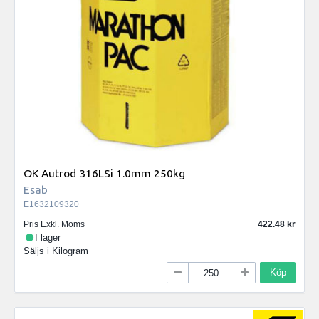
OK Autrod 316LSi 1.0mm 250kg
Esab
E1632109320
Pris Exkl. Moms
422.48
I lager
Säljs i
Kilogram
Köp