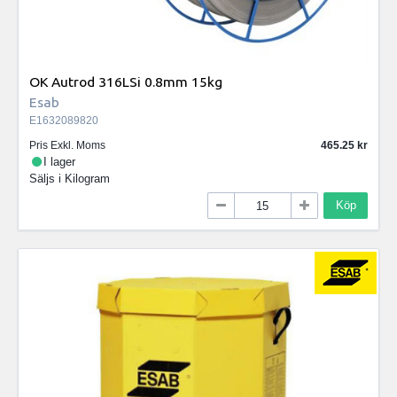
OK Autrod 316LSi 0.8mm 15kg
Esab
E1632089820
Pris Exkl. Moms
465.25
I lager
Säljs i
Kilogram
Köp