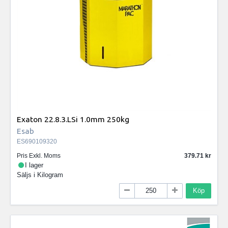
Exaton 22.8.3.LSi 1.0mm 250kg
Esab
ES690109320
Pris Exkl. Moms
379.71
I lager
Säljs i
Kilogram
Köp