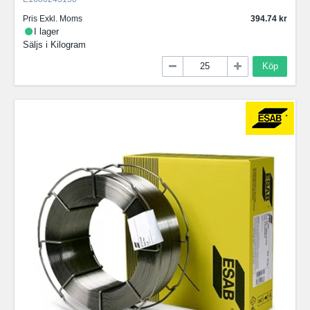
Pris Exkl. Moms
394.74
I lager
Säljs i
Kilogram
Köp