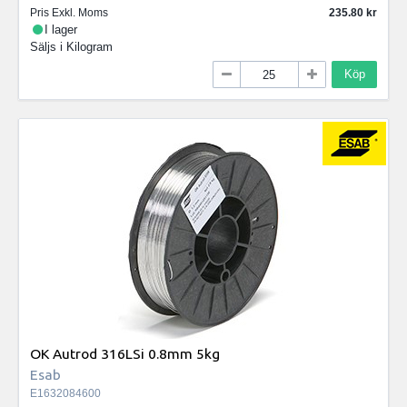
Pris Exkl. Moms
235.80
I lager
Säljs i
Kilogram
Köp
OK Autrod 316LSi 0.8mm 5kg
Esab
E1632084600