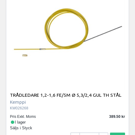
TRÅDLEDARE 1,2-1,6 FE/5M Ø 5,3/2,4 GUL TH STÅL
Kemppi
KW026268
Pris Exkl. Moms
389.50
I lager
Säljs i
Styck