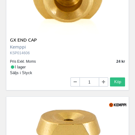
GX END CAP
Kemppi
KSP014606
Pris Exkl. Moms
24
I lager
Säljs i
Styck
Köp