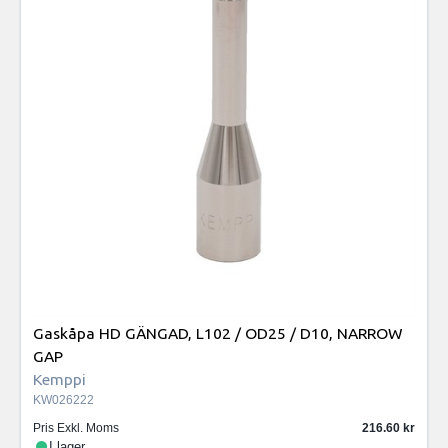
Gaskåpa HD GÄNGAD, L102 / OD25 / D10, NARROW
GAP
Kemppi
KW026222
Pris Exkl. Moms
216.60
I lager