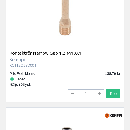
Kontaktrör Narrow Gap 1,2 M10X1
Kemppi
KCT12C1SD004
Pris Exkl. Moms
138.70
I lager
Säljs i
Styck
Köp