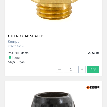
GX END CAP SEALED
Kemppi
KSP016214
Pris Exkl. Moms
29.50
I lager
Säljs i
Styck
Köp