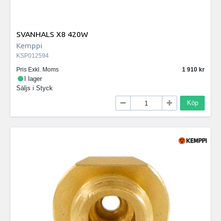
SVANHALS X8 420W
Kemppi
KSP012594
Pris Exkl. Moms
1 910
I lager
Säljs i
Styck
Köp