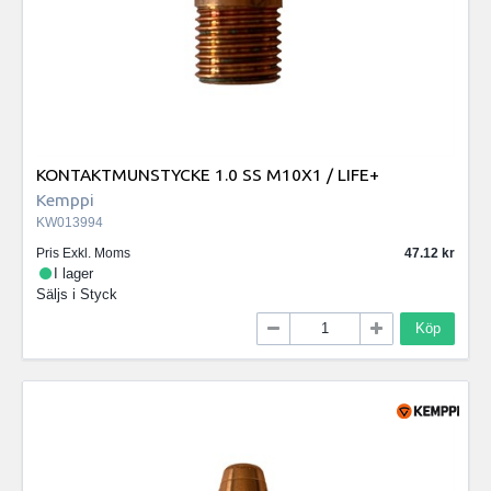
KONTAKTMUNSTYCKE 1.0 SS M10X1 / LIFE+
Kemppi
KW013994
Pris Exkl. Moms
47.12
I lager
Säljs i
Styck
Köp