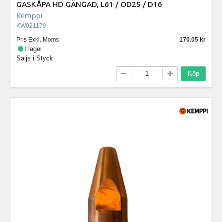
GASKÅPA HD GÄNGAD, L61 / OD25 / D16
Kemppi
KW021179
Pris Exkl. Moms
170.05
I lager
Säljs i
Styck
Köp