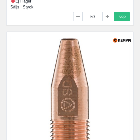
Ej i lager
Säljs i
Styck
Köp