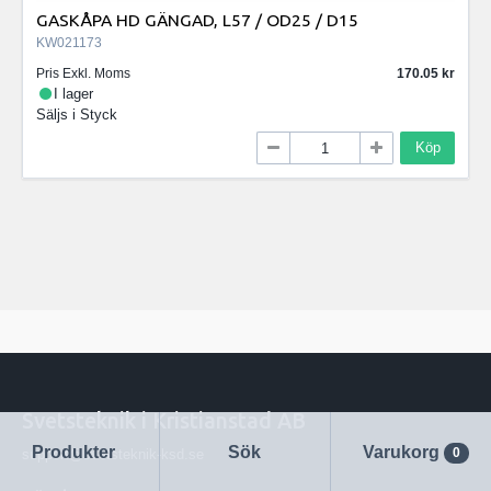
GASKÅPA HD GÄNGAD, L57 / OD25 / D15
KW021173
Pris Exkl. Moms
170.05
I lager
Säljs i
Styck
Köp
Svetsteknik i Kristianstad AB
Produkter
Sök
Varukorg
0
support@svetsteknik-ksd.se