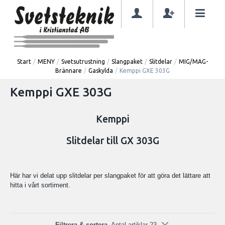
Start
/
MENY
/
Svetsutrustning
/
Slangpaket
/
Slitdelar
/
MIG/MAG-
Brännare
/
Gaskylda
/
Kemppi GXE 303G
Kemppi GXE 303G
Kemppi
Slitdelar till GX 303G
Här har vi delat upp slitdelar per slangpaket för att göra det lättare att
hitta i vårt sortiment.
Filtrera & sortera
Antal artiklar 23