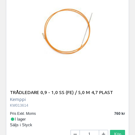
TRÅDLEDARE 0,9 - 1,0 SS (FE) / 5,0 M 4,7 PLAST
Kemppi
KW013614
Pris Exkl. Moms
760
I lager
Säljs i
Styck
Köp