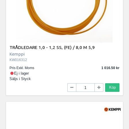
TRÅDLEDARE 1,0 - 1,2 SS, (FE) / 8,0 M 5,9
Kemppi
KW016312
Pris Exkl. Moms
1 016.50
Ej i lager
Säljs i
Styck
Köp