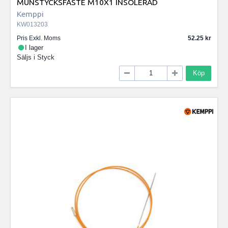
MUNSTYCKSFÄSTE M10X1 INSOLERAD
Kemppi
KW013203
Pris Exkl. Moms
52.25
I lager
Säljs i
Styck
Köp