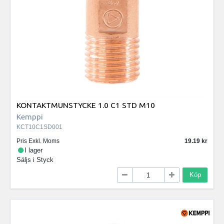
KONTAKTMUNSTYCKE 1.0 C1 STD M10
Kemppi
KCT10C1SD001
Pris Exkl. Moms
19.19
I lager
Säljs i
Styck
Köp