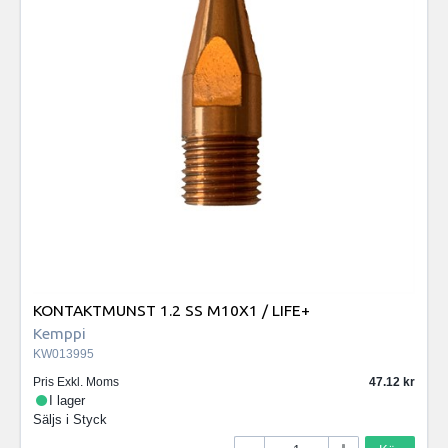
KONTAKTMUNST 1.2 SS M10X1 / LIFE+
Kemppi
KW013995
Pris Exkl. Moms
47.12
I lager
Säljs i
Styck