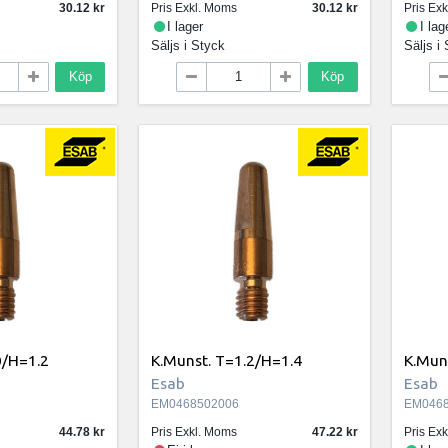
30.12
Pris Exkl. Moms
30.12
Pris Ex
I lager
I lag
Säljs i
Styck
Säljs i
Köp
Köp
0/H=1.2
K.Munst. T=1.2/H=1.4
K.Mun
Esab
Esab
EM0468502006
EM0468
44.78
Pris Exkl. Moms
47.22
Pris Ex