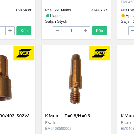
EM0458
150.54
Pris Exkl. Moms
234.87
Pris Ex
I lager
Ej i 
Säljs i
Styck
Säljs i
Köp
Köp
400/402-502W
K.Munst. T=0.8/H=0.9
K.Mun
Esab
Esab
EM0468500002
EM0468