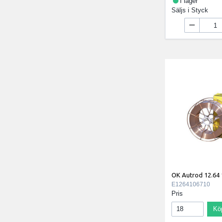
I lager
Säljs i
Styck
OK Autrod 12.64
E1264106710
Pris
Kö