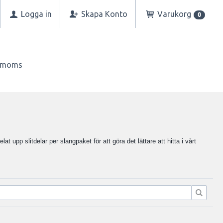
Logga in
Skapa Konto
Varukorg
0
n moms
elat upp slitdelar per slangpaket för att göra det lättare att hitta i vårt