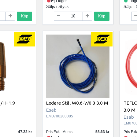
Ej i lager
I lag
Säljs i
Styck
Säljs i
Köp
Köp
6/H=1.9
Ledare Stål W0.6-W0.8 3.0 M
TEFLO
Esab
3.0 M
EM0700200085
Esab
EM0700
47.22
Pris Exkl. Moms
58.63
Pris Ex