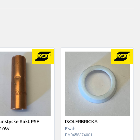
nstycke Rakt PSF
ISOLERBRICKA
410W
Esab
EM0458874001