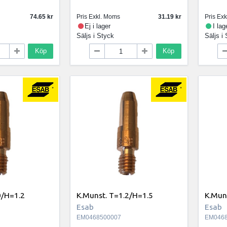
74.65
Pris Exkl. Moms
31.19
Pris Ex
Ej i lager
I lag
Säljs i
Styck
Säljs i
Köp
Köp
0/H=1.2
K.Munst. T=1.2/H=1.5
K.Mun
Esab
Esab
EM0468500007
EM0468