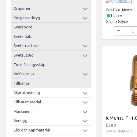
EM0460819001
Draperier
Pris Exkl. Moms
I lager
Rotgasverktyg
Säljs i
Styck
Svetsbord
Svetsmått
Svetstraktorer
Svetsutsug
Torrhållningsskåp
Volframslip
Tillbehör
Skärutrustning
Tillsatsmaterial
Maskiner
K.Munst. T=1.
Verktyg
Esab
Slip och Kapmaterial
EM0468500005