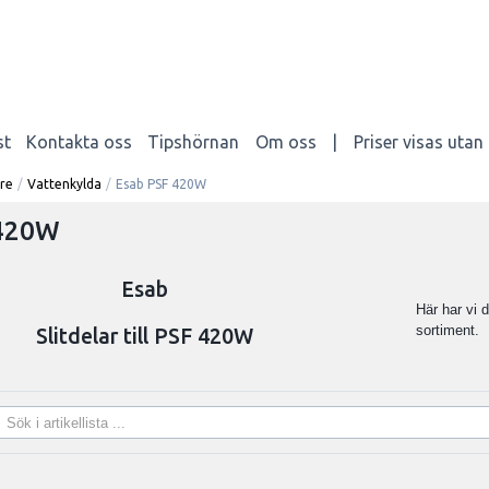
st
Kontakta oss
Tipshörnan
Om oss
|
Priser visas uta
re
/
Vattenkylda
/
Esab PSF 420W
 420W
Esab
Här har vi d
sortiment.
Slitdelar till PSF 420W