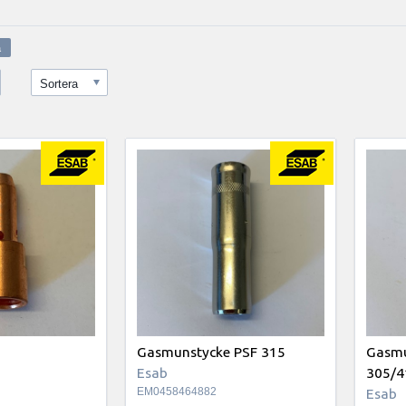
Sortera
Gasmunstycke PSF 315
Gasmu
Esab
305/
EM0458464882
Esab