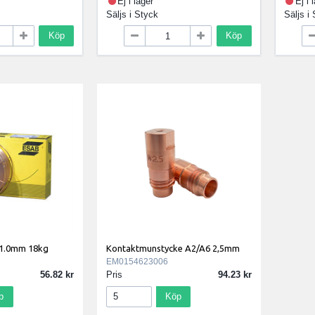
Ej i lager
Ej i 
Säljs i
Styck
Säljs i
Köp
Köp
 1.0mm 18kg
Kontaktmunstycke A2/A6 2,5mm
EM0154623006
56.82
Pris
94.23
p
Köp