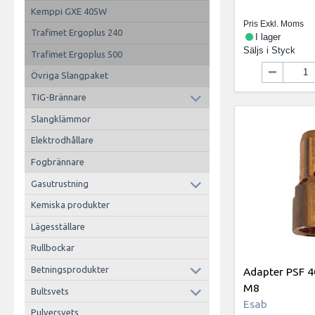
Kemppi GXE 405W
Pris Exkl. Moms
Trafimet Ergoplus 240
I lager
Säljs i
Styck
Trafimet Ergoplus 500
Övriga Slangpaket
TIG-Brännare
Slangklämmor
Elektrodhållare
Fogbrännare
Gasutrustning
Kemiska produkter
Lägesställare
Rullbockar
Betningsprodukter
Adapter PSF 
M8
Bultsvets
Esab
Pulversvets