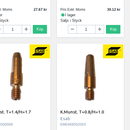
kl. Moms
27.67
Pris Exkl. Moms
30.12
er
I lager
Styck
Säljs i
Styck
Köp
Köp
st. T=1.4/H=1.7
K.Munst. T=0.8/H=1.0
Esab
500008
EM0468502003