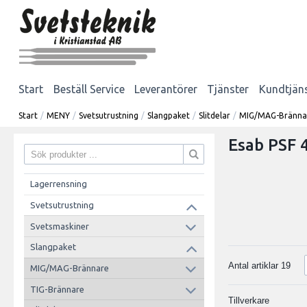
Start
Beställ Service
Leverantörer
Tjänster
Kundtjän
Start
/
MENY
/
Svetsutrustning
/
Slangpaket
/
Slitdelar
/
MIG/MAG-Bränna
Esab PSF
Lagerrensning
Svetsutrustning
Svetsmaskiner
Slangpaket
Antal artiklar
19
MIG/MAG-Brännare
TIG-Brännare
Tillverkare