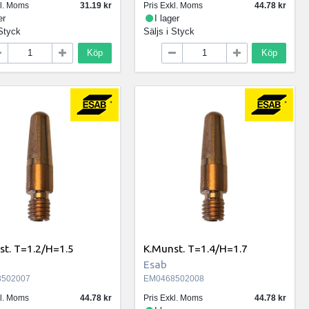
kl. Moms
31.19
Pris Exkl. Moms
44.78
er
I lager
Styck
Säljs i
Styck
Köp
Köp
st. T=1.2/H=1.5
K.Munst. T=1.4/H=1.7
Esab
502007
EM0468502008
kl. Moms
44.78
Pris Exkl. Moms
44.78