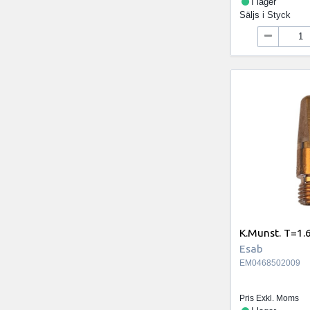
I lager
Säljs i
Styck
K.Munst. T=1.
Esab
EM0468502009
Pris Exkl. Moms