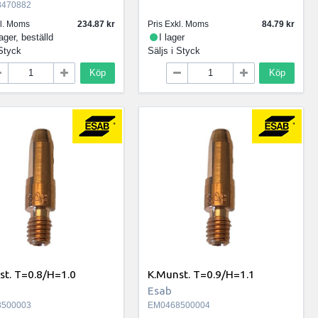
470882
kl. Moms
234.87
Pris Exkl. Moms
84.79
lager, beställd
I lager
Styck
Säljs i
Styck
Köp
Köp
st. T=0.8/H=1.0
K.Munst. T=0.9/H=1.1
Esab
500003
EM0468500004