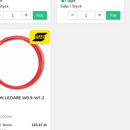
er
I lager
Styck
Säljs i
Styck
Köp
Köp
N LEDARE W0.9-W1.2
200091
kl. Moms
165.07