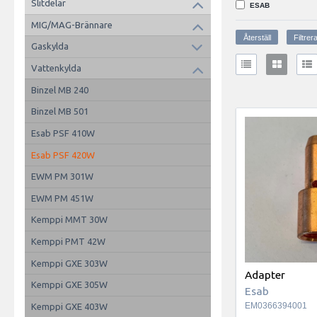
Slitdelar
ESAB
MIG/MAG-Brännare
Gaskylda
Vattenkylda
Binzel MB 240
Binzel MB 501
Esab PSF 410W
Esab PSF 420W
EWM PM 301W
EWM PM 451W
Kemppi MMT 30W
Kemppi PMT 42W
Kemppi GXE 303W
Adapter
Kemppi GXE 305W
Esab
EM0366394001
Kemppi GXE 403W