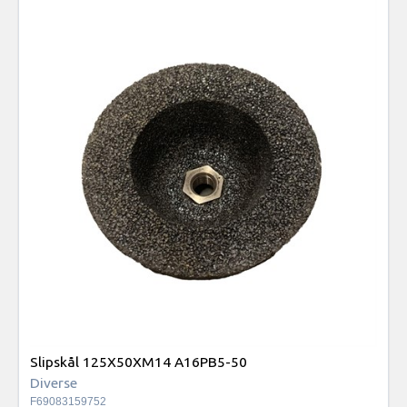
Slipskål 125X50XM14 A16PB5-50
Diverse
F69083159752