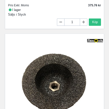
Pris Exkl. Moms
375.76
I lager
Säljs i
Styck
Köp