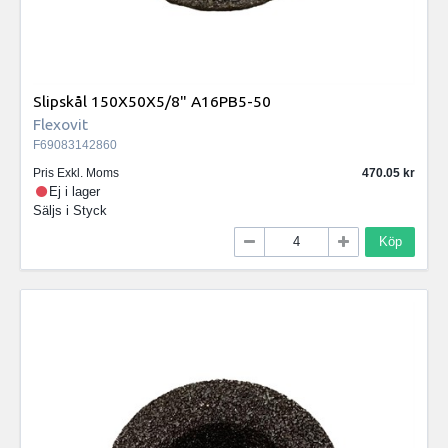
Slipskål 150X50X5/8" A16PB5-50
Flexovit
F69083142860
Pris Exkl. Moms
470.05
Ej i lager
Säljs i
Styck
Köp