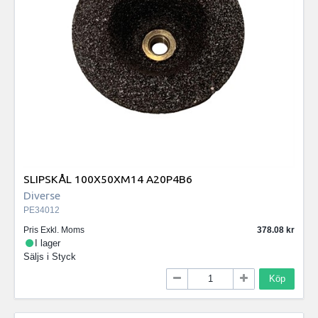
SLIPSKÅL 100X50XM14 A20P4B6
Diverse
PE34012
Pris Exkl. Moms
378.08
I lager
Säljs i
Styck
Köp