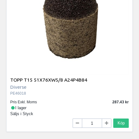
TOPP T15 51X76XW5/8 A24P4B84
Diverse
PE46018
Pris Exkl. Moms
287.43
I lager
Säljs i
Styck
Köp