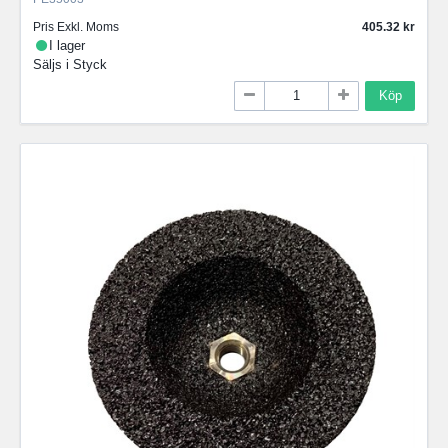
Pris Exkl. Moms
405.32
I lager
Säljs i
Styck
Köp