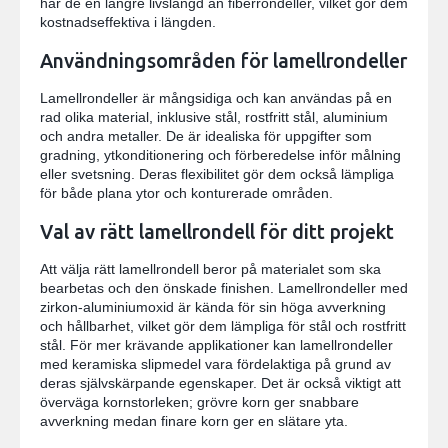
har de en längre livslängd än fiberrondeller, vilket gör dem
kostnadseffektiva i längden.
Användningsområden för lamellrondeller
Lamellrondeller är mångsidiga och kan användas på en
rad olika material, inklusive stål, rostfritt stål, aluminium
och andra metaller. De är idealiska för uppgifter som
gradning, ytkonditionering och förberedelse inför målning
eller svetsning. Deras flexibilitet gör dem också lämpliga
för både plana ytor och konturerade områden.
Val av rätt lamellrondell för ditt projekt
Att välja rätt lamellrondell beror på materialet som ska
bearbetas och den önskade finishen. Lamellrondeller med
zirkon-aluminiumoxid är kända för sin höga avverkning
och hållbarhet, vilket gör dem lämpliga för stål och rostfritt
stål. För mer krävande applikationer kan lamellrondeller
med keramiska slipmedel vara fördelaktiga på grund av
deras självskärpande egenskaper. Det är också viktigt att
överväga kornstorleken; grövre korn ger snabbare
avverkning medan finare korn ger en slätare yta.