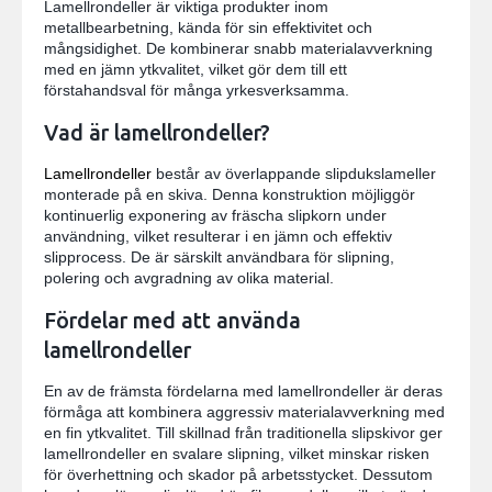
Lamellrondeller är viktiga produkter inom
metallbearbetning, kända för sin effektivitet och
mångsidighet. De kombinerar snabb materialavverkning
med en jämn ytkvalitet, vilket gör dem till ett
förstahandsval för många yrkesverksamma.
Vad är lamellrondeller?
Lamellrondeller
består av överlappande slipdukslameller
monterade på en skiva. Denna konstruktion möjliggör
kontinuerlig exponering av fräscha slipkorn under
användning, vilket resulterar i en jämn och effektiv
slipprocess. De är särskilt användbara för slipning,
polering och avgradning av olika material.
Fördelar med att använda
lamellrondeller
En av de främsta fördelarna med lamellrondeller är deras
förmåga att kombinera aggressiv materialavverkning med
en fin ytkvalitet. Till skillnad från traditionella slipskivor ger
lamellrondeller en svalare slipning, vilket minskar risken
för överhettning och skador på arbetsstycket. Dessutom