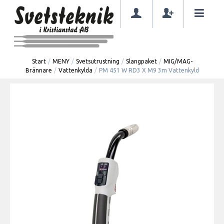
Start
/
MENY
/
Svetsutrustning
/
Slangpaket
/
MIG/MAG-
Brännare
/
Vattenkylda
/
PM 451 W RD3 X M9 3m Vattenkyld