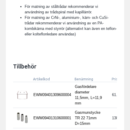
För matning av ståltrådar rekommenderar vi
användning av trådspiral med kapillärrör.
För matning av CrNi-, aluminium-, kärn- och CuSi-
trådar rekommenderar vi användning av en PA-
kombikärna med styrrör (alternativt kan även en teflon-
eller kolteflonledare användas)
Tillbehör
Artikelkod
Benämning
Pris exkl.
Gasfördelare
diameter
EWM09401309600004
61.80
11,5mm, L=11,9
mm
Gasmunstycke
EWM09401310600001
TR 22 71mm
138
D=15mm