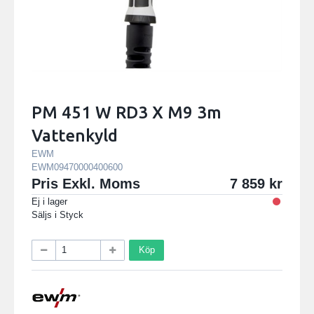
PM 451 W RD3 X M9 3m
Vattenkyld
EWM
EWM09470000400600
Pris Exkl. Moms
7 859
Ej i lager
Säljs i
Styck
Köp