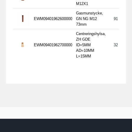
M12X1
Gasmunstycke,
EWM09401962600000
GN NG M12
91
73mm
Centreringshylsa,
ZH GDE
EWM09401962700000
ID=5MM
32
AD=10MM
L=15MM