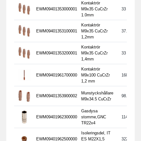
Kontaktrör
EWM09401353000001
M9x35 CuCrZr
33
1.0mm
Kontaktrör
EWM09401353100001
M9x35 CuCrZr
37.91
1,2mm
Kontaktrör
EWM09401353200001
M9x35 CuCrZr
33
1,4mm
Kontaktrör
EWM09401961700000
M9x100 CuCrZr
160
1,2 mm
Munstyckshållare
EWM09401353900002
98.15
M9x34.5 CuCrZr
Gasdysa
EWM09401962300000
stomme,GNC
114
TR22x4
Isoleringsdel, IT
EWM09401962500000
ES M22X1,5
322