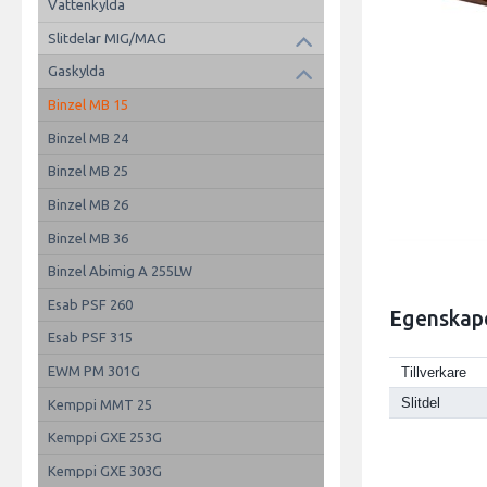
Vattenkylda
Slitdelar MIG/MAG
Gaskylda
Binzel MB 15
Binzel MB 24
Binzel MB 25
Binzel MB 26
Binzel MB 36
Binzel Abimig A 255LW
Esab PSF 260
Egenskap
Esab PSF 315
EWM PM 301G
Tillverkare
Slitdel
Kemppi MMT 25
Kemppi GXE 253G
Kemppi GXE 303G