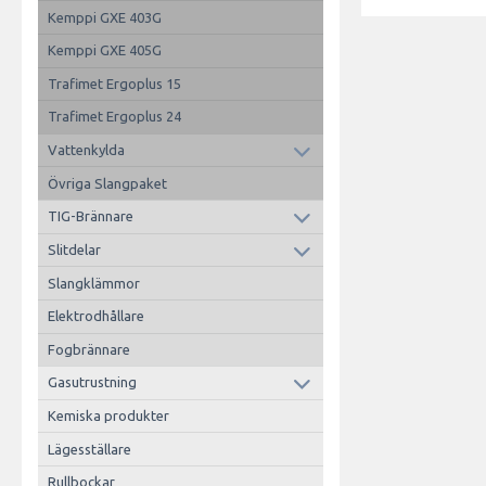
Kemppi GXE 403G
Kemppi GXE 405G
Trafimet Ergoplus 15
Trafimet Ergoplus 24
Vattenkylda
Övriga Slangpaket
TIG-Brännare
Slitdelar
Slangklämmor
Elektrodhållare
Fogbrännare
Gasutrustning
Kemiska produkter
Lägesställare
Rullbockar