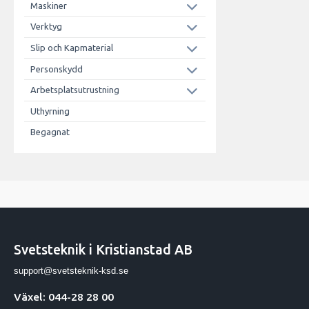
Maskiner
Verktyg
Slip och Kapmaterial
Personskydd
Arbetsplatsutrustning
Uthyrning
Begagnat
Svetsteknik i Kristianstad AB
support@svetsteknik-ksd.se
Växel: 044-28 28 00