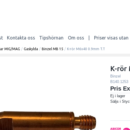
st
Kontakta oss
Tipshörnan
Om oss
|
Priser visas uta
elar MIG/MAG
/
Gaskylda
/
Binzel MB 15
/
K-rör M6x40 0.9mm T.T
K-rör
Binzel
B140.1253
Pris E
Ej i lager
Säljs i
Styc