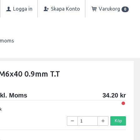
Logga in
Skapa Konto
Varukorg
0
n moms
 M6x40 0.9mm T.T
xkl. Moms
34.20
k
Köp