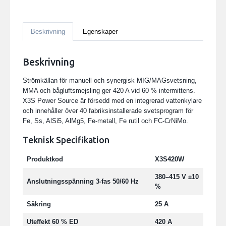
Beskrivning
Egenskaper
Beskrivning
Strömkällan för manuell och synergisk MIG/MAGsvetsning,
MMA och bågluftsmejsling ger 420 A vid 60 % intermittens.
X3S Power Source är försedd med en integrerad vattenkylare
och innehåller över 40 fabriksinstallerade svetsprogram för
Fe, Ss, AlSi5, AlMg5, Fe-metall, Fe rutil och FC-CrNiMo.
Teknisk Specifikation
Produktkod
X3S420W
380–415 V ±10
Anslutningsspänning 3-fas 50/60 Hz
%
Säkring
25 A
Uteffekt 60 % ED
420 A