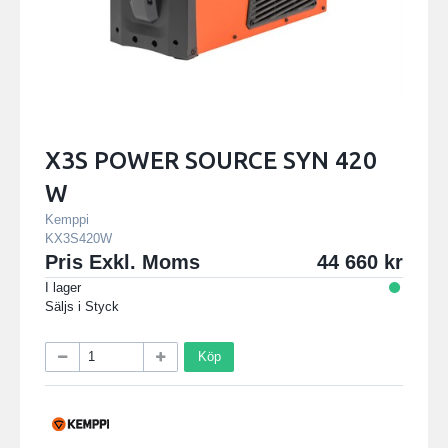
X3S POWER SOURCE SYN 420
W
Kemppi
KX3S420W
Pris Exkl. Moms
44 660
I lager
Säljs i
Styck
Köp