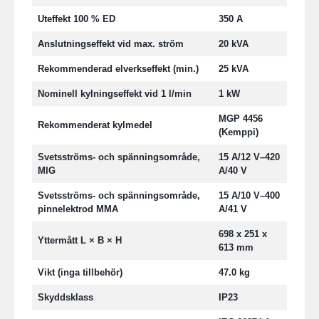
Uteffekt 100 % ED
350 A
Anslutningseffekt vid max. ström
20 kVA
Rekommenderad elverkseffekt (min.)
25 kVA
Nominell kylningseffekt vid 1 l/min
1 kW
MGP 4456
Rekommenderat kylmedel
(Kemppi)
Svetsströms- och spänningsområde,
15 A/12 V–420
MIG
A/40 V
Svetsströms- och spänningsområde,
15 A/10 V–400
pinnelektrod MMA
A/41 V
698 x 251 x
Yttermått L × B × H
613 mm
Vikt (inga tillbehör)
47.0 kg
Skyddsklass
IP23