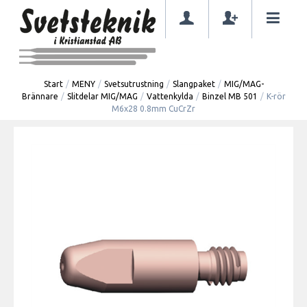
Start
/
MENY
/
Svetsutrustning
/
Slangpaket
/
MIG/MAG-
Brännare
/
Slitdelar MIG/MAG
/
Vattenkylda
/
Binzel MB 501
/
K-rör
M6x28 0.8mm CuCrZr