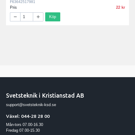
F63642517981
Pris
22
Köp
Svetsteknik i Kristianstad AB
support@svetsteknik-ksd.se
Växel: 044-28 28 00
Mån-tors 07.00-16.30
Fredag 07.00-15.30