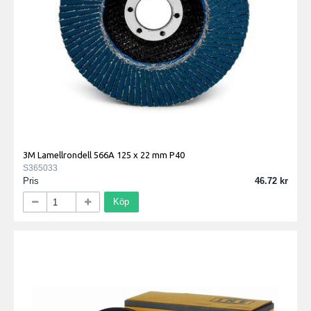
3M Lamellrondell 566A 125 x 22 mm P40
S365033
Pris
46.72
Köp