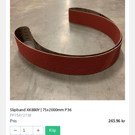
Slipband XK880Y | 75x2000mm P36
PF75472738
Pris
243.96
Köp