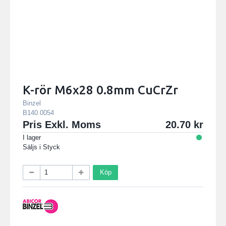
K-rör M6x28 0.8mm CuCrZr
Binzel
B140.0054
Pris Exkl. Moms
20.70
I lager
Säljs i
Styck
Köp