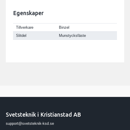
Egenskaper
Tillverkare
Binzel
Slitdel
Munstycksfäste
Svetsteknik i Kristianstad AB
support@svetsteknik-ksd.se