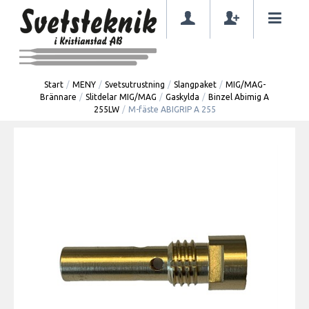
Start
/
MENY
/
Svetsutrustning
/
Slangpaket
/
MIG/MAG-
Brännare
/
Slitdelar MIG/MAG
/
Gaskylda
/
Binzel Abimig A
255LW
/
M-fäste ABIGRIP A 255