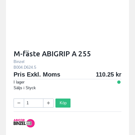
M-fäste ABIGRIP A 255
Binzel
B004.D624.5
Pris Exkl. Moms
110.25
I lager
Säljs i
Styck
Köp