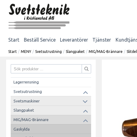
Start
Beställ Service
Leverantörer
Tjänster
Kundtjän
Start
/
MENY
/
Svetsutrustning
/
Slangpaket
/
MIG/MAG-Brännare
/
Slitd
Lagerrensning
Svetsutrustning
Svetsmaskiner
Slangpaket
MIG/MAG-Brännare
Gaskylda