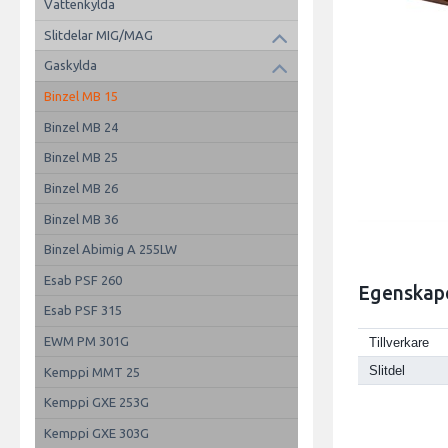
Vattenkylda
Slitdelar MIG/MAG
Gaskylda
Binzel MB 15
Binzel MB 24
Binzel MB 25
Binzel MB 26
Binzel MB 36
Binzel Abimig A 255LW
Esab PSF 260
Egenskap
Esab PSF 315
EWM PM 301G
Tillverkare
Slitdel
Kemppi MMT 25
Kemppi GXE 253G
Kemppi GXE 303G