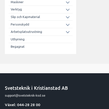
Maskiner
Verktyg
Slip och Kapmaterial
Personskydd
Arbetsplatsutrustning
Uthyrning
Begagnat
Svetsteknik i Kristianstad AB
support@svetsteknik-ksd.se
Växel: 044-28 28 00