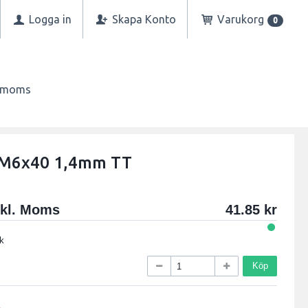
Logga in
Skapa Konto
Varukorg
0
n moms
 M6x40 1,4mm TT
xkl. Moms
41.85
k
Köp