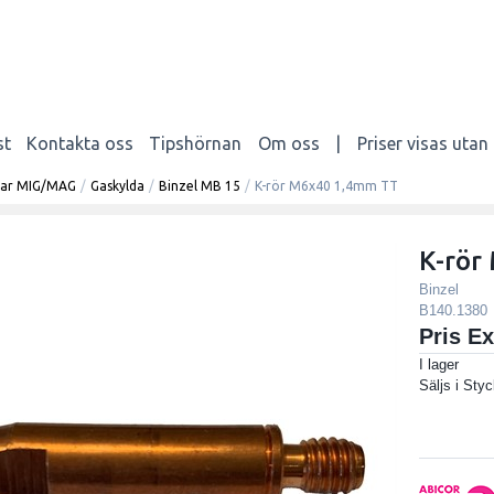
st
Kontakta oss
Tipshörnan
Om oss
|
Priser visas uta
elar MIG/MAG
/
Gaskylda
/
Binzel MB 15
/
K-rör M6x40 1,4mm TT
K-rör
Binzel
B140.1380
Pris E
I lager
Säljs i
Styc