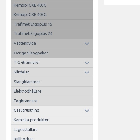
Kemppi GXE 403G
Kemppi GXE 405G
Trafimet Ergoplus 15
Trafimet Ergoplus 24
Vattenkylda
Övriga Slangpaket
TIG-Brännare
Slitdelar
Slangklämmor
Elektrodhållare
Fogbrännare
Gasutrustning
Kemiska produkter
Lägesställare
Rullbockar