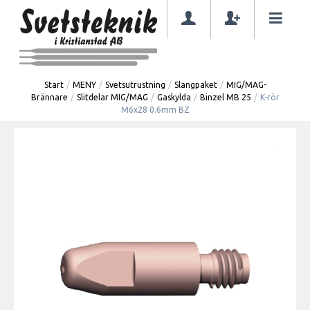
Start
/
MENY
/
Svetsutrustning
/
Slangpaket
/
MIG/MAG-
Brännare
/
Slitdelar MIG/MAG
/
Gaskylda
/
Binzel MB 25
/
K-rör
M6x28 0.6mm BZ