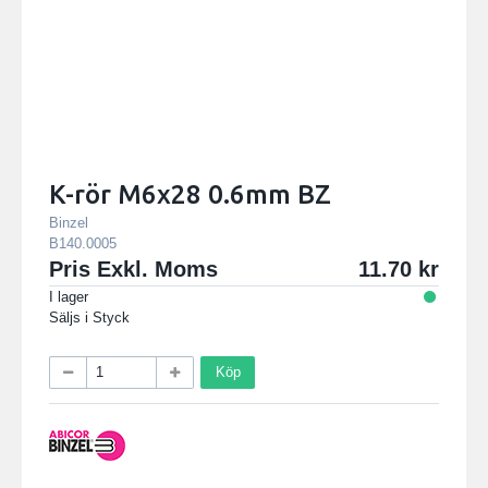
K-rör M6x28 0.6mm BZ
Binzel
B140.0005
Pris Exkl. Moms
11.70
I lager
Säljs i
Styck
Köp