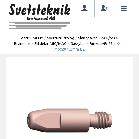
Start
/
MENY
/
Svetsutrustning
/
Slangpaket
/
MIG/MAG-
Brännare
/
Slitdelar MIG/MAG
/
Gaskylda
/
Binzel MB 25
/
K-rör
M6x28 1.2mm BZ