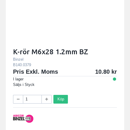
K-rör M6x28 1.2mm BZ
Binzel
B140.0379
Pris Exkl. Moms
10.80
I lager
Säljs i
Styck
Köp