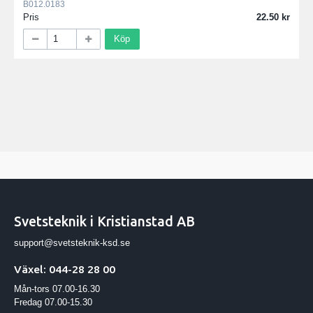
B012.0183
Pris
22.50
Köp
Svetsteknik i Kristianstad AB
support@svetsteknik-ksd.se
Växel: 044-28 28 00
Mån-tors 07.00-16.30
Fredag 07.00-15.30