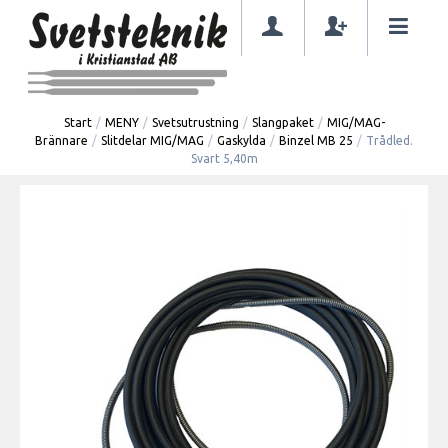
Start
/
MENY
/
Svetsutrustning
/
Slangpaket
/
MIG/MAG-
Brännare
/
Slitdelar MIG/MAG
/
Gaskylda
/
Binzel MB 25
/
Trådled.
Svart 5,40m