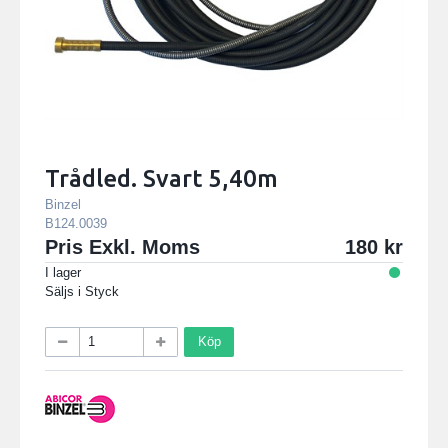
Trådled. Svart 5,40m
Binzel
B124.0039
Pris Exkl. Moms
180
I lager
Säljs i
Styck
Köp