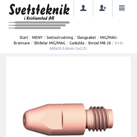
Start
/
MENY
/
Svetsutrustning
/
Slangpaket
/
MIG/MAG-
Brännare
/
Slitdelar MIG/MAG
/
Gaskylda
/
Binzel MB 26
/
K-rör
M8x30 0.8mm CuCrZr