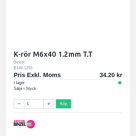
K-rör M6x40 1.2mm T.T
Binzel
B140.1255
Pris Exkl. Moms
34.20
I lager
Säljs i
Styck
Köp