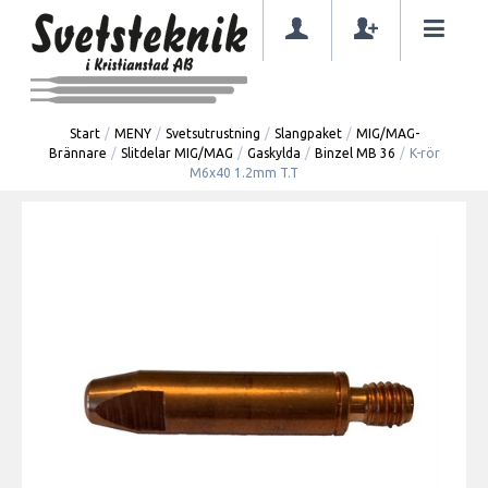
Start
/
MENY
/
Svetsutrustning
/
Slangpaket
/
MIG/MAG-
Brännare
/
Slitdelar MIG/MAG
/
Gaskylda
/
Binzel MB 36
/
K-rör
M6x40 1.2mm T.T