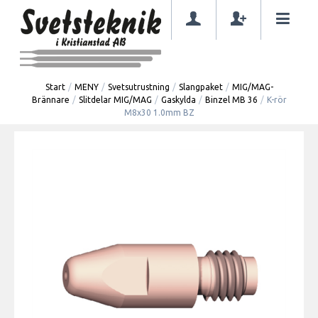
Start
/
MENY
/
Svetsutrustning
/
Slangpaket
/
MIG/MAG-
Brännare
/
Slitdelar MIG/MAG
/
Gaskylda
/
Binzel MB 36
/
K-rör
M8x30 1.0mm BZ