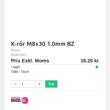
K-rör M8x30 1.0mm BZ
Binzel
B140.0313
Pris Exkl. Moms
16.20
I lager
Säljs i
Styck
Köp