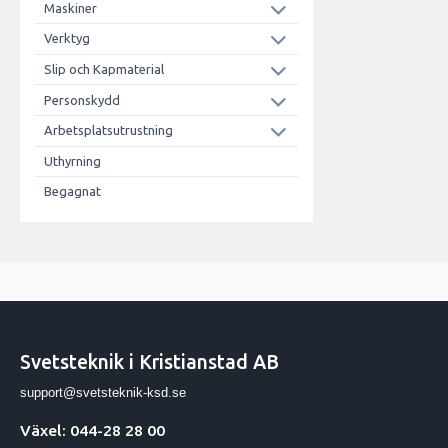
Maskiner
Verktyg
Slip och Kapmaterial
Personskydd
Arbetsplatsutrustning
Uthyrning
Begagnat
Svetsteknik i Kristianstad AB
support@svetsteknik-ksd.se
Växel: 044-28 28 00