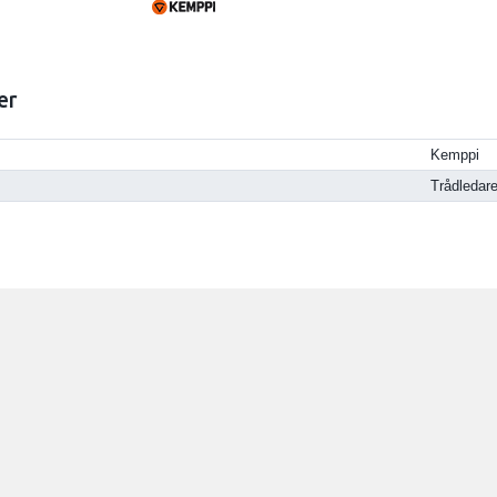
er
Kemppi
Trådledar