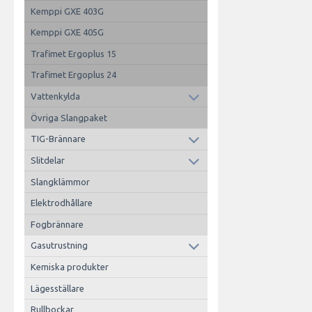
Kemppi GXE 403G
Kemppi GXE 405G
Trafimet Ergoplus 15
Trafimet Ergoplus 24
Vattenkylda
Övriga Slangpaket
TIG-Brännare
Slitdelar
Slangklämmor
Elektrodhållare
Fogbrännare
Gasutrustning
Kemiska produkter
Lägesställare
Rullbockar