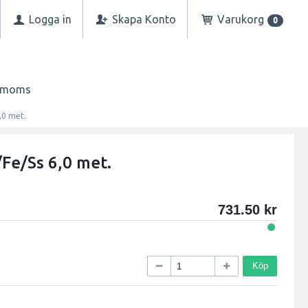
Logga in
Skapa Konto
Varukorg
0
n moms
,0 met.
/Fe/Ss 6,0 met.
731.50
Köp