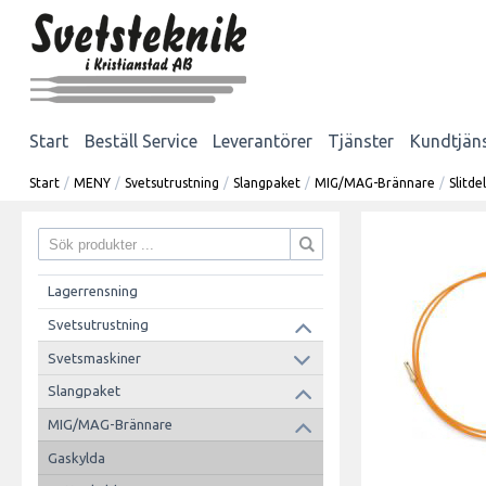
Start
Beställ Service
Leverantörer
Tjänster
Kundtjän
Start
/
MENY
/
Svetsutrustning
/
Slangpaket
/
MIG/MAG-Brännare
/
Slitd
Lagerrensning
Svetsutrustning
Svetsmaskiner
Slangpaket
MIG/MAG-Brännare
Gaskylda