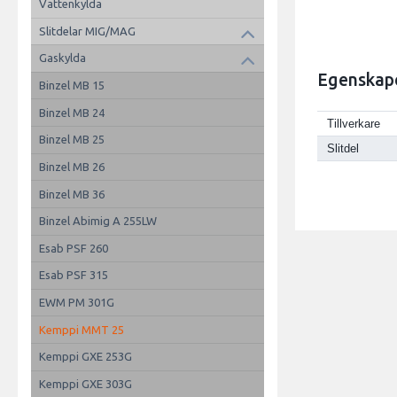
Vattenkylda
Slitdelar MIG/MAG
Gaskylda
Egenskap
Binzel MB 15
Binzel MB 24
Tillverkare
Binzel MB 25
Slitdel
Binzel MB 26
Binzel MB 36
Binzel Abimig A 255LW
Esab PSF 260
Esab PSF 315
EWM PM 301G
Kemppi MMT 25
Kemppi GXE 253G
Kemppi GXE 303G