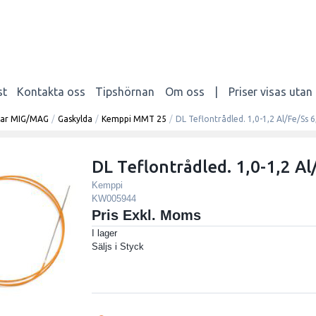
st
Kontakta oss
Tipshörnan
Om oss
|
Priser visas uta
elar MIG/MAG
/
Gaskylda
/
Kemppi MMT 25
/
DL Teflontrådled. 1,0-1,2 Al/Fe/Ss 6
DL Teflontrådled. 1,0-1,2 Al
Kemppi
KW005944
Pris Exkl. Moms
I lager
Säljs i
Styck