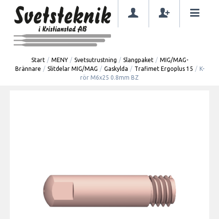
Start
/
MENY
/
Svetsutrustning
/
Slangpaket
/
MIG/MAG-
Brännare
/
Slitdelar MIG/MAG
/
Gaskylda
/
Trafimet Ergoplus 15
/
K-
rör M6x25 0.8mm BZ