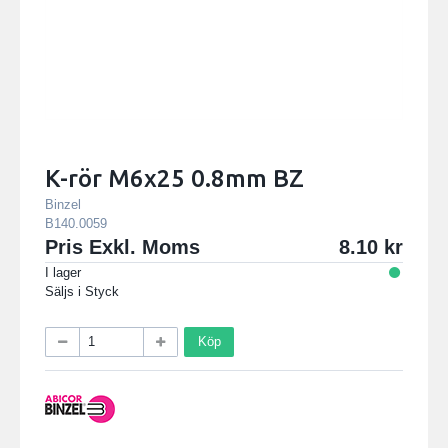
K-rör M6x25 0.8mm BZ
Binzel
B140.0059
Pris Exkl. Moms
8.10
I lager
Säljs i
Styck
Köp