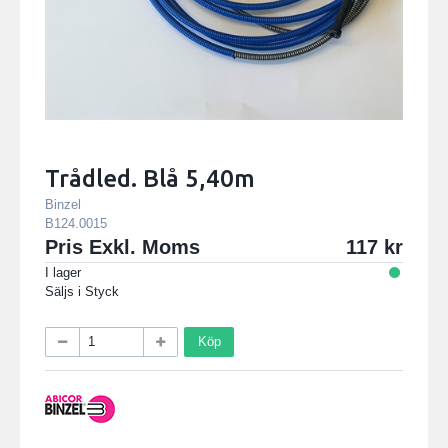
Trådled. Blå 5,40m
Binzel
B124.0015
Pris Exkl. Moms
117
I lager
Säljs i
Styck
Köp