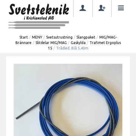
Start
/
MENY
/
Svetsutrustning
/
Slangpaket
/
MIG/MAG-
Brännare
/
Slitdelar MIG/MAG
/
Gaskylda
/
Trafimet Ergoplus
15
/
Trådled. Blå 5,40m