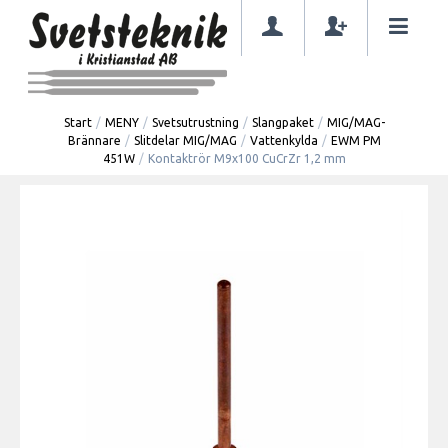
Start
/
MENY
/
Svetsutrustning
/
Slangpaket
/
MIG/MAG-
Brännare
/
Slitdelar MIG/MAG
/
Vattenkylda
/
EWM PM
451W
/
Kontaktrör M9x100 CuCrZr 1,2 mm