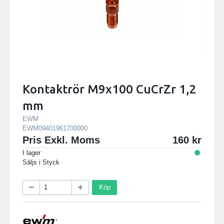
Kontaktrör M9x100 CuCrZr 1,2
mm
EWM
EWM09401961700000
Pris Exkl. Moms
160
I lager
Säljs i
Styck
Köp